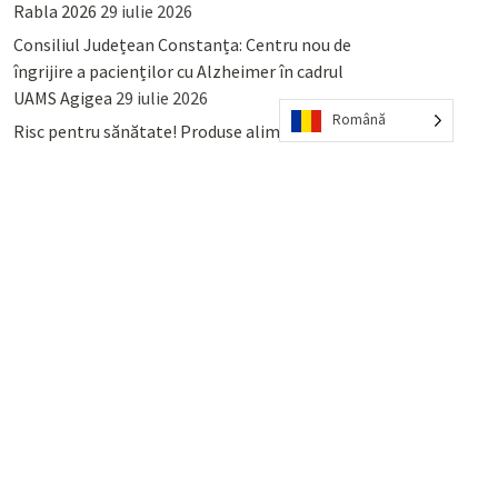
Rabla 2026
29 iulie 2026
Consiliul Județean Constanța: Centru nou de
îngrijire a pacienților cu Alzheimer în cadrul
UAMS Agigea
29 iulie 2026
Română
Risc pentru sănătate! Produse alimentare
retrase din magazinele PENNY și PROFI
28
iulie 2026
Lumina, Constanța: Când se pot preda
serviciului de salubritate deșeurile reciclabile
sau cele menajere reziduale
23 iulie 2026
POPULAR
COMMENTS
TAGS
Percheziții și arestări ca în anii
’50: Cunoscutul avocat și vlogger
naționalist Mihai Rapcea, luat în
colimator de dictatura Vexler!