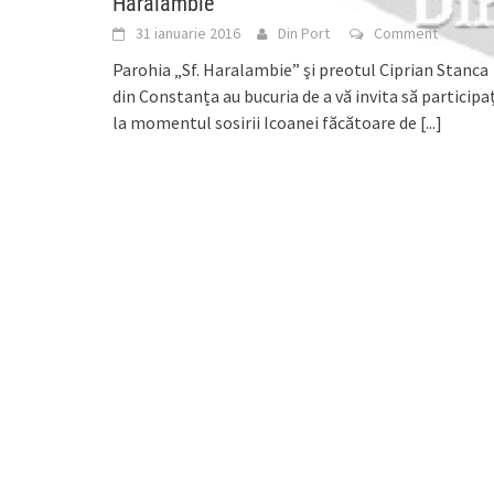
Haralambie
31 ianuarie 2016
Din Port
Comment
Parohia „Sf. Haralambie” şi preotul Ciprian Stanca
din Constanța au bucuria de a vă invita să participa
la momentul sosirii Icoanei făcătoare de
[...]