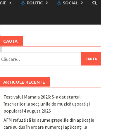
GIE
POLITIC
SOCIAL
CAUTA
aută
upă:
ARTICOLE RECENTE
Festivalul Mamaia 2026: S-a dat startul
înscrierilor la secțiunile de muzică ușoară și
populară!
4 august 2026
AFM refuză să își asume greșelile din aplicație
care au dus în eroare numeroși aplicanți la