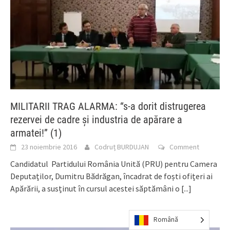
MILITARII TRAG ALARMA: “s-a dorit distrugerea
rezervei de cadre și industria de apărare a
armatei!” (1)
23 noiembrie 2016
Codruț BURDUJAN
Comment
Candidatul Partidului România Unită (PRU) pentru Camera
Deputaților, Dumitru Bădrăgan, încadrat de foști ofițeri ai
Apărării, a susținut în cursul acestei săptămâni o
[...]
Română