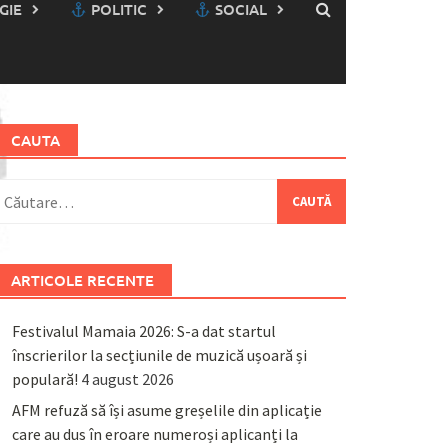
GIE
POLITIC
SOCIAL
CAUTA
aută
upă:
ARTICOLE RECENTE
Festivalul Mamaia 2026: S-a dat startul
înscrierilor la secțiunile de muzică ușoară și
populară!
4 august 2026
AFM refuză să își asume greșelile din aplicație
care au dus în eroare numeroși aplicanți la