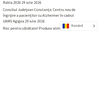
Rabla 2026
29 iulie 2026
Consiliul Județean Constanța: Centru nou de
îngrijire a pacienților cu Alzheimer în cadrul
UAMS Agigea
29 iulie 2026
Română
Risc pentru sănătate! Produse alimentare
retrase din magazinele PENNY și PROFI
28
iulie 2026
Lumina, Constanța: Când se pot preda
serviciului de salubritate deșeurile reciclabile
sau cele menajere reziduale
23 iulie 2026
POPULAR
COMMENTS
TAGS
Percheziții și arestări ca în anii
’50: Cunoscutul avocat și vlogger
naționalist Mihai Rapcea, luat în
colimator de dictatura Vexler!