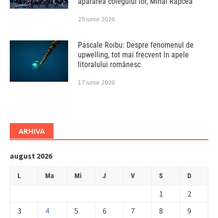
apărarea colegului lor, Mihai Rapcea
29 iunie 2026
Pascale Roibu: Despre fenomenul de
upwelling, tot mai frecvent în apele
litoralului românesc
17 iunie 2026
ARHIVA
august 2026
L
Ma
Mi
J
V
S
D
1
2
3
4
5
6
7
8
9