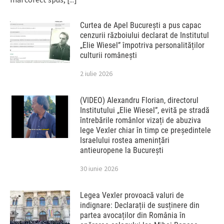
Curtea de Apel București a pus capac
cenzurii războiului declarat de Institutul
„Elie Wiesel” împotriva personalităților
culturii românești
2 iulie 2026
(VIDEO) Alexandru Florian, directorul
Institutului „Elie Wiesel”, evită pe stradă
întrebările românlor vizați de abuziva
lege Vexler chiar în timp ce președintele
Israelului rostea amenințări
antieuropene la București
30 iunie 2026
Legea Vexler provoacă valuri de
indignare: Declarații de susținere din
partea avocaților din România în