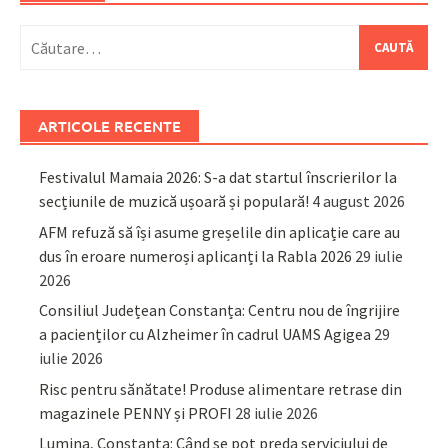
Caută
după:
ARTICOLE RECENTE
Festivalul Mamaia 2026: S-a dat startul înscrierilor la
secțiunile de muzică ușoară și populară!
4 august 2026
AFM refuză să își asume greșelile din aplicație care au
dus în eroare numeroși aplicanți la Rabla 2026
29 iulie
2026
Consiliul Județean Constanța: Centru nou de îngrijire
a pacienților cu Alzheimer în cadrul UAMS Agigea
29
iulie 2026
Risc pentru sănătate! Produse alimentare retrase din
magazinele PENNY și PROFI
28 iulie 2026
Lumina, Constanța: Când se pot preda serviciului de