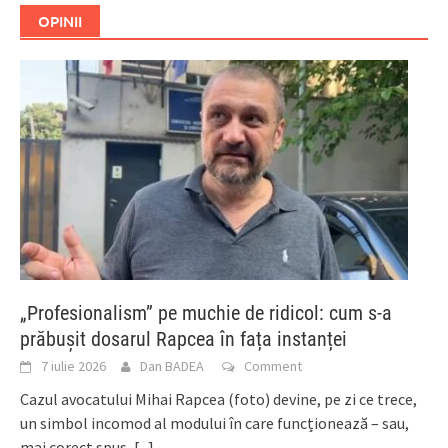
OPINII
„Profesionalism” pe muchie de ridicol: cum s-a
prăbușit dosarul Rapcea în fața instanței
7 iulie 2026
Dan BADEA
Comment
Cazul avocatului Mihai Rapcea (foto) devine, pe zi ce trece,
un simbol incomod al modului în care funcționează – sau,
mai corect spus,
[...]