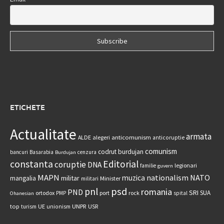
ETICHETE
Actualitate
armata
anticomunism
ALDE
alegeri
anticoruptie
comunism
codrut burdujan
bancuri
Basarabia
cenzura
Burdujan
constanta
Editorial
coruptie
DNA
legionari
familie
guvern
MAPN
nationalism
NATO
muzica
militar
mangalia
Minister
militari
psd
pnl
romania
PND
SRI
SUA
ortodox
port
rock
PMP
spital
Ohanesian
UNPR
top
UE
USR
turism
unionism