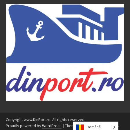
Copyright www.DinPort.ro. All rights reserved.
Proudly powered by
WordPress
.
|
Theme: Awaken by
ThemezHut
.
Română