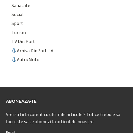
Sanatate
Social
Sport
Turism
TV Din Port
Arhiva DinPort TV
Auto/Moto
ABONEAZA-TE
Vrei sa fii la curent cu ultimile articole ? Tot ce trebuie sa
faci este sa te abonezi la articolele noastre.
Email