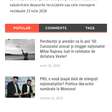
salubritate deșeurile reciclabile sau cele menajere
reziduale
23 iulie 2026
POPULAR
COMMENTS
TAGS
Percheziții și arestări ca în anii ’50:
Cunoscutul avocat și vlogger naționalist
Mihai Rapcea, luat în colimator de
dictatura Vexler!
iunie 25, 2026
PRU, o nouă ţeapă dată de stângişti
naţionaliştilor? Politica like-urilor
numărate la Moscova!
martie 16, 2016