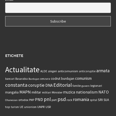
ETICHETE
Actualitate
armata
anticomunism
ALDE
alegeri
anticoruptie
comunism
codrut burdujan
bancuri
Basarabia
cenzura
Burdujan
constanta
Editorial
coruptie
DNA
legionari
familie
guvern
MAPN
nationalism
NATO
muzica
militar
mangalia
Minister
militari
psd
pnl
romania
PND
SRI
SUA
ortodox
port
rock
PMP
spital
Ohanesian
UNPR
top
UE
USR
turism
unionism