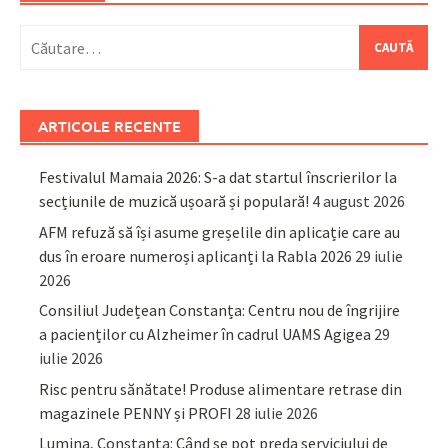
Caută
după:
ARTICOLE RECENTE
Festivalul Mamaia 2026: S-a dat startul înscrierilor la
secțiunile de muzică ușoară și populară!
4 august 2026
AFM refuză să își asume greșelile din aplicație care au
dus în eroare numeroși aplicanți la Rabla 2026
29 iulie
2026
Consiliul Județean Constanța: Centru nou de îngrijire
a pacienților cu Alzheimer în cadrul UAMS Agigea
29
iulie 2026
Risc pentru sănătate! Produse alimentare retrase din
magazinele PENNY și PROFI
28 iulie 2026
Lumina, Constanța: Când se pot preda serviciului de