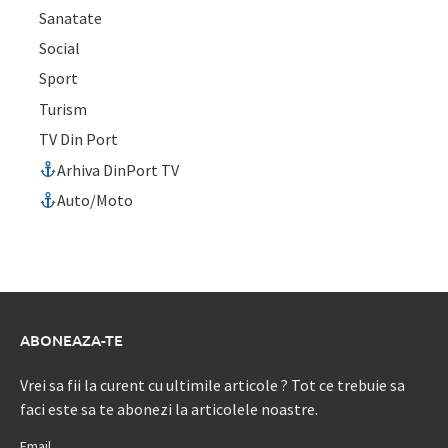
Sanatate
Social
Sport
Turism
TV Din Port
Arhiva DinPort TV
Auto/Moto
ABONEAZA-TE
Vrei sa fii la curent cu ultimile articole ? Tot ce trebuie sa
faci este sa te abonezi la articolele noastre.
Email