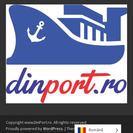
Copyright www.DinPort.ro. All rights reserved.
Proudly powered by
WordPress
.
|
Theme: Awaken by
ThemezHut
.
Română