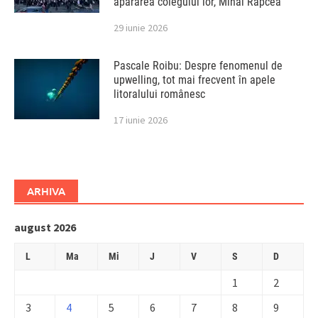
apărarea colegului lor, Mihai Rapcea
29 iunie 2026
Pascale Roibu: Despre fenomenul de
upwelling, tot mai frecvent în apele
litoralului românesc
17 iunie 2026
ARHIVA
august 2026
L
Ma
Mi
J
V
S
D
1
2
3
4
5
6
7
8
9