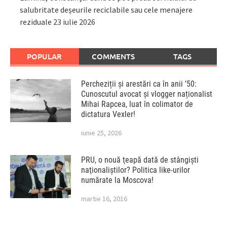
salubritate deșeurile reciclabile sau cele menajere
reziduale
23 iulie 2026
POPULAR
COMMENTS
TAGS
Percheziții și arestări ca în anii ’50:
Cunoscutul avocat și vlogger naționalist
Mihai Rapcea, luat în colimator de
dictatura Vexler!
iunie 25, 2026
PRU, o nouă ţeapă dată de stângişti
naţionaliştilor? Politica like-urilor
numărate la Moscova!
martie 16, 2016