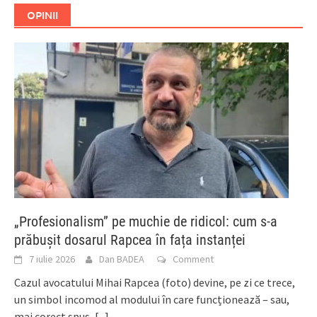
OPINII
„Profesionalism” pe muchie de ridicol: cum s-a
prăbușit dosarul Rapcea în fața instanței
7 iulie 2026
Dan BADEA
Comment
Cazul avocatului Mihai Rapcea (foto) devine, pe zi ce trece,
un simbol incomod al modului în care funcționează – sau,
mai corect spus,
[...]