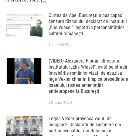
Curtea de Apel București a pus capac
cenzurii războiului declarat de Institutul
„Elie Wiesel” împotriva personalităților
culturii românești
2 iulie 2026
(VIDEO) Alexandru Florian, directorul
Institutului „Elie Wiesel”, evită pe stradă
întrebările românlor vizați de abuziva
lege Vexler chiar în timp ce președintele
Israelului rostea amenințări
antieuropene la București
30 iunie 2026
Legea Vexler provoacă valuri de
indignare: Declarații de susținere din
partea avocaților din România în