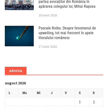
partea avocaților din România în
apărarea colegului lor, Mihai Rapcea
29 iunie 2026
Pascale Roibu: Despre fenomenul de
upwelling, tot mai frecvent în apele
litoralului românesc
17 iunie 2026
ARHIVA
august 2026
L
Ma
Mi
J
V
S
D
1
2