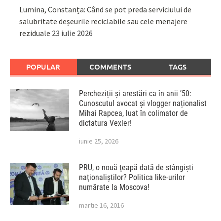
Lumina, Constanța: Când se pot preda serviciului de
salubritate deșeurile reciclabile sau cele menajere
reziduale
23 iulie 2026
POPULAR
COMMENTS
TAGS
Percheziții și arestări ca în anii ’50:
Cunoscutul avocat și vlogger naționalist
Mihai Rapcea, luat în colimator de
dictatura Vexler!
iunie 25, 2026
PRU, o nouă ţeapă dată de stângişti
naţionaliştilor? Politica like-urilor
numărate la Moscova!
martie 16, 2016