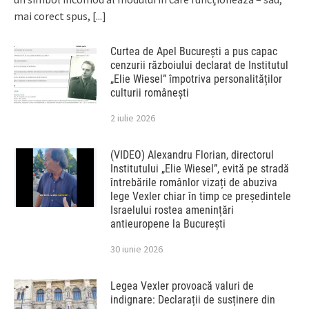
mai corect spus,
[...]
Curtea de Apel București a pus capac
cenzurii războiului declarat de Institutul
„Elie Wiesel” împotriva personalităților
culturii românești
2 iulie 2026
(VIDEO) Alexandru Florian, directorul
Institutului „Elie Wiesel”, evită pe stradă
întrebările românlor vizați de abuziva
lege Vexler chiar în timp ce președintele
Israelului rostea amenințări
antieuropene la București
30 iunie 2026
Legea Vexler provoacă valuri de
indignare: Declarații de susținere din