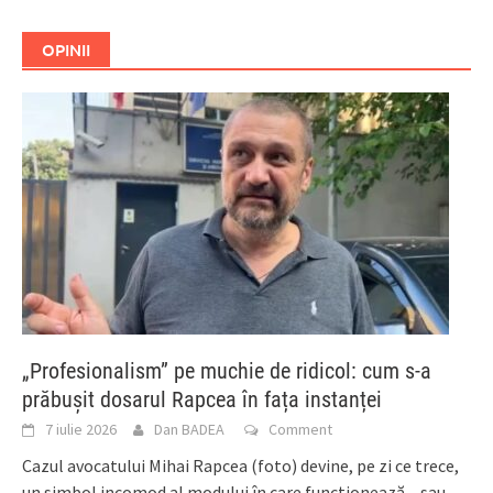
OPINII
„Profesionalism” pe muchie de ridicol: cum s-a
prăbușit dosarul Rapcea în fața instanței
7 iulie 2026
Dan BADEA
Comment
Cazul avocatului Mihai Rapcea (foto) devine, pe zi ce trece,
un simbol incomod al modului în care funcționează – sau,