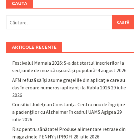
CAUTA
Caută
după:
ARTICOLE RECENTE
Festivalul Mamaia 2026: S-a dat startul înscrierilor la
secțiunile de muzică ușoară și populară!
4 august 2026
AFM refuză să își asume greșelile din aplicație care au
dus în eroare numeroși aplicanți la Rabla 2026
29 iulie
2026
Consiliul Județean Constanța: Centru nou de îngrijire
a pacienților cu Alzheimer în cadrul UAMS Agigea
29
iulie 2026
Risc pentru sănătate! Produse alimentare retrase din
magazinele PENNY și PROFI
28 iulie 2026