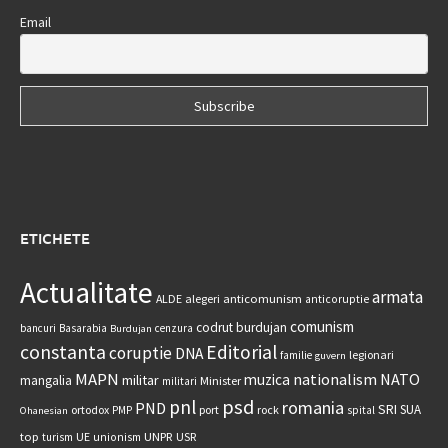
Email
ETICHETE
Actualitate
armata
anticomunism
ALDE
alegeri
anticoruptie
comunism
codrut burdujan
bancuri
Basarabia
cenzura
Burdujan
constanta
Editorial
coruptie
DNA
legionari
familie
guvern
MAPN
nationalism
NATO
muzica
militar
mangalia
Minister
militari
psd
pnl
romania
PND
SRI
SUA
ortodox
port
rock
PMP
spital
Ohanesian
UNPR
top
UE
USR
turism
unionism