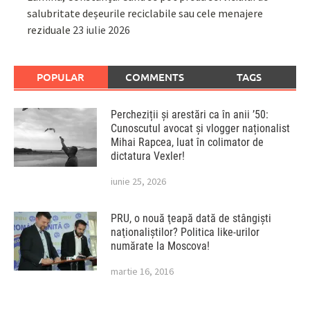
salubritate deșeurile reciclabile sau cele menajere
reziduale
23 iulie 2026
POPULAR
COMMENTS
TAGS
Percheziții și arestări ca în anii ’50:
Cunoscutul avocat și vlogger naționalist
Mihai Rapcea, luat în colimator de
dictatura Vexler!
iunie 25, 2026
PRU, o nouă ţeapă dată de stângişti
naţionaliştilor? Politica like-urilor
numărate la Moscova!
martie 16, 2016