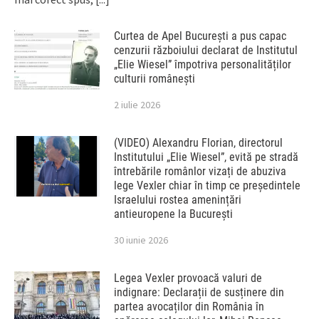
Curtea de Apel București a pus capac
cenzurii războiului declarat de Institutul
„Elie Wiesel” împotriva personalităților
culturii românești
2 iulie 2026
(VIDEO) Alexandru Florian, directorul
Institutului „Elie Wiesel”, evită pe stradă
întrebările românlor vizați de abuziva
lege Vexler chiar în timp ce președintele
Israelului rostea amenințări
antieuropene la București
30 iunie 2026
Legea Vexler provoacă valuri de
indignare: Declarații de susținere din
partea avocaților din România în