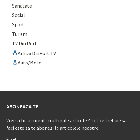
Sanatate
Social
Sport
Turism
TV Din Port
Arhiva DinPort TV
Auto/Moto
ABONEAZA-TE
Vrei sa fii la curent cu ultimile articole ? Tot ce trebuie sa
faci este sa te abonezi la articolele noastre.
Email