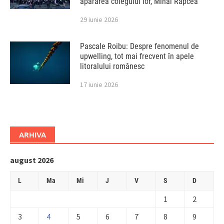
apărarea colegului lor, Mihai Rapcea
29 iunie 2026
Pascale Roibu: Despre fenomenul de
upwelling, tot mai frecvent în apele
litoralului românesc
17 iunie 2026
ARHIVA
august 2026
L
Ma
Mi
J
V
S
D
1
2
3
4
5
6
7
8
9