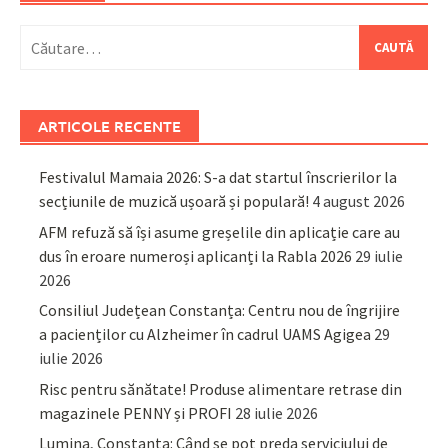
Caută
după:
ARTICOLE RECENTE
Festivalul Mamaia 2026: S-a dat startul înscrierilor la
secțiunile de muzică ușoară și populară!
4 august 2026
AFM refuză să își asume greșelile din aplicație care au
dus în eroare numeroși aplicanți la Rabla 2026
29 iulie
2026
Consiliul Județean Constanța: Centru nou de îngrijire
a pacienților cu Alzheimer în cadrul UAMS Agigea
29
iulie 2026
Risc pentru sănătate! Produse alimentare retrase din
magazinele PENNY și PROFI
28 iulie 2026
Lumina, Constanța: Când se pot preda serviciului de