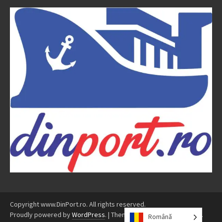
Copyright www.DinPort.ro. All rights reserved.
Proudly powered by
WordPress
.
|
Theme: Awaken by
ThemezHut
.
Română