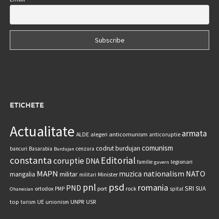
ETICHETE
Actualitate
armata
anticomunism
ALDE
alegeri
anticoruptie
comunism
codrut burdujan
bancuri
Basarabia
cenzura
Burdujan
constanta
Editorial
coruptie
DNA
legionari
familie
guvern
MAPN
nationalism
NATO
muzica
militar
mangalia
Minister
militari
psd
pnl
romania
PND
SRI
SUA
ortodox
port
rock
PMP
spital
Ohanesian
UNPR
top
UE
USR
turism
unionism