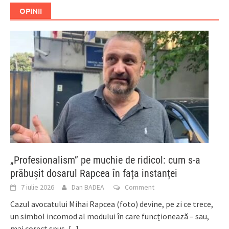
OPINII
„Profesionalism” pe muchie de ridicol: cum s-a
prăbușit dosarul Rapcea în fața instanței
7 iulie 2026
Dan BADEA
Comment
Cazul avocatului Mihai Rapcea (foto) devine, pe zi ce trece,
un simbol incomod al modului în care funcționează – sau,
mai corect spus,
[...]