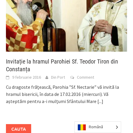
Invitație la hramul Parohiei Sf. Teodor Tiron din
Constanța
9 februarie 2016
Din Port
Comment
Cu dragoste frățească, Parohia ”Sf. Nectarie” vă invită la
hramul bisericii, în data de 17.02.2016 (miercuri). Vă
așteptăm pentru a-i mulțumi Sfântului Mare
[...]
Română
CAUTA