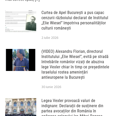
Curtea de Apel București a pus capac
cenzurii războiului declarat de Institutul
„Elie Wiesel” împotriva personalităților
culturii românești
2 iulie 2026
(VIDEO) Alexandru Florian, directorul
Institutului „Elie Wiesel”, evită pe stradă
întrebările românlor vizați de abuziva
lege Vexler chiar în timp ce președintele
Israelului rostea amenințări
antieuropene la București
30 iunie 2026
Legea Vexler provoacă valuri de
indignare: Declarații de susținere din
partea avocaților din România în