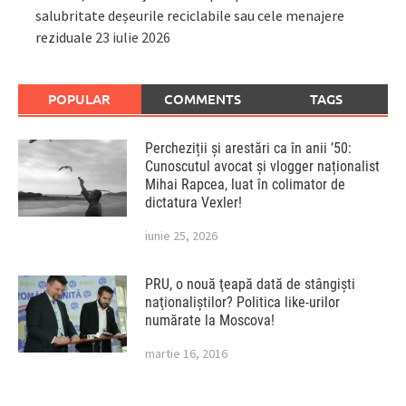
salubritate deșeurile reciclabile sau cele menajere
reziduale
23 iulie 2026
POPULAR
COMMENTS
TAGS
Percheziții și arestări ca în anii ’50:
Cunoscutul avocat și vlogger naționalist
Mihai Rapcea, luat în colimator de
dictatura Vexler!
iunie 25, 2026
PRU, o nouă ţeapă dată de stângişti
naţionaliştilor? Politica like-urilor
numărate la Moscova!
martie 16, 2016