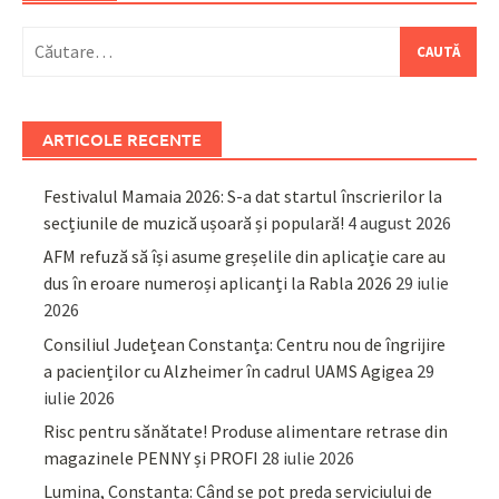
Caută
după:
ARTICOLE RECENTE
Festivalul Mamaia 2026: S-a dat startul înscrierilor la
secțiunile de muzică ușoară și populară!
4 august 2026
AFM refuză să își asume greșelile din aplicație care au
dus în eroare numeroși aplicanți la Rabla 2026
29 iulie
2026
Consiliul Județean Constanța: Centru nou de îngrijire
a pacienților cu Alzheimer în cadrul UAMS Agigea
29
iulie 2026
Risc pentru sănătate! Produse alimentare retrase din
magazinele PENNY și PROFI
28 iulie 2026
Lumina, Constanța: Când se pot preda serviciului de