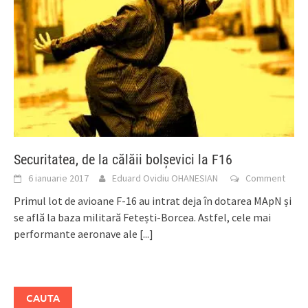
Securitatea, de la călăii bolșevici la F16
6 ianuarie 2017
Eduard Ovidiu OHANESIAN
Comment
Primul lot de avioane F-16 au intrat deja în dotarea MApN și
se află la baza militară Fetești-Borcea. Astfel, cele mai
performante aeronave ale
[...]
CAUTA