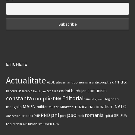
ETICHETE
Actualitate
armata
anticomunism
ALDE
alegeri
anticoruptie
comunism
codrut burdujan
bancuri
Basarabia
cenzura
Burdujan
constanta
Editorial
coruptie
DNA
legionari
familie
guvern
MAPN
nationalism
NATO
muzica
militar
mangalia
Minister
militari
psd
pnl
romania
PND
SRI
SUA
ortodox
port
rock
PMP
spital
Ohanesian
UNPR
top
UE
USR
turism
unionism