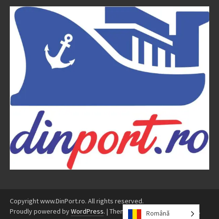
Copyright www.DinPort.ro. All rights reserved.
Proudly powered by
WordPress
.
|
Theme: Awaken by
ThemezHut
.
Română