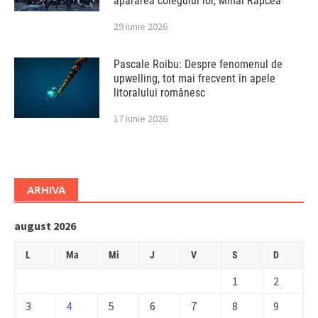
apărarea colegului lor, Mihai Rapcea
29 iunie 2026
Pascale Roibu: Despre fenomenul de
upwelling, tot mai frecvent în apele
litoralului românesc
17 iunie 2026
ARHIVA
august 2026
L
Ma
Mi
J
V
S
D
1
2
3
4
5
6
7
8
9