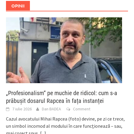
OPINII
„Profesionalism” pe muchie de ridicol: cum s-a
prăbușit dosarul Rapcea în fața instanței
7 iulie 2026
Dan BADEA
Comment
Cazul avocatului Mihai Rapcea (foto) devine, pe zi ce trece,
un simbol incomod al modului în care funcționează – sau,
mai corect spus,
[...]