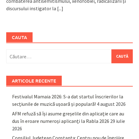
combaterea antisemitismului, xenofobiei, radicalizării și
discursului instigator la
[...]
CAUTA
Caută
după:
ARTICOLE RECENTE
Festivalul Mamaia 2026: S-a dat startul înscrierilor la
secțiunile de muzică ușoară și populară!
4 august 2026
AFM refuză să își asume greșelile din aplicație care au
dus în eroare numeroși aplicanți la Rabla 2026
29 iulie
2026
Consiliul Județean Constanța: Centru nou de îngrijire