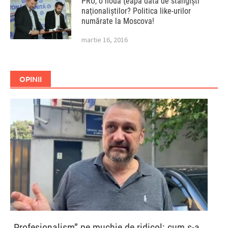
PRU, o nouă ţeapă dată de stângişti
naţionaliştilor? Politica like-urilor
numărate la Moscova!
martie 16, 2016
OPINII
„Profesionalism” pe muchie de ridicol: cum s-a