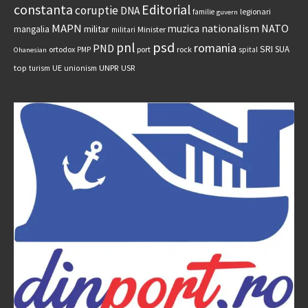
constanta
Editorial
coruptie
DNA
legionari
familie
guvern
MAPN
nationalism
NATO
muzica
militar
mangalia
Minister
militari
psd
pnl
romania
PND
SRI
SUA
ortodox
port
rock
PMP
spital
Ohanesian
UNPR
top
UE
USR
turism
unionism