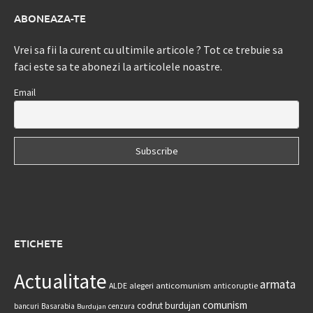
ABONEAZA-TE
Vrei sa fii la curent cu ultimile articole ? Tot ce trebuie sa
faci este sa te abonezi la articolele noastre.
Email
ETICHETE
Actualitate
armata
anticomunism
ALDE
alegeri
anticoruptie
comunism
codrut burdujan
bancuri
Basarabia
cenzura
Burdujan