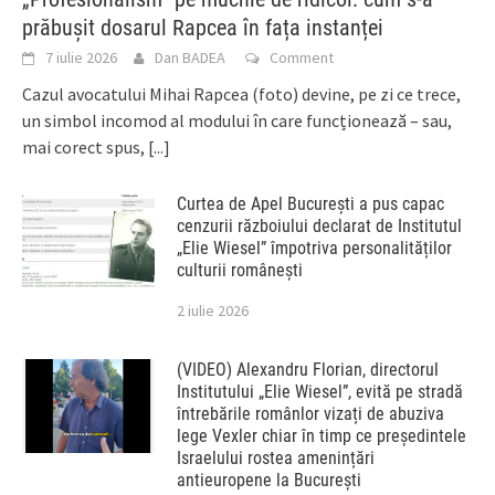
prăbușit dosarul Rapcea în fața instanței
7 iulie 2026
Dan BADEA
Comment
Cazul avocatului Mihai Rapcea (foto) devine, pe zi ce trece,
un simbol incomod al modului în care funcționează – sau,
mai corect spus,
[...]
Curtea de Apel București a pus capac
cenzurii războiului declarat de Institutul
„Elie Wiesel” împotriva personalităților
culturii românești
2 iulie 2026
(VIDEO) Alexandru Florian, directorul
Institutului „Elie Wiesel”, evită pe stradă
întrebările românlor vizați de abuziva
lege Vexler chiar în timp ce președintele
Israelului rostea amenințări
antieuropene la București