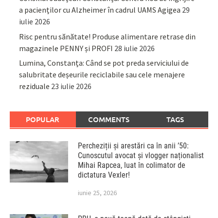
a pacienților cu Alzheimer în cadrul UAMS Agigea
29
iulie 2026
Risc pentru sănătate! Produse alimentare retrase din
magazinele PENNY și PROFI
28 iulie 2026
Lumina, Constanța: Când se pot preda serviciului de
salubritate deșeurile reciclabile sau cele menajere
reziduale
23 iulie 2026
POPULAR
COMMENTS
TAGS
Percheziții și arestări ca în anii ’50:
Cunoscutul avocat și vlogger naționalist
Mihai Rapcea, luat în colimator de
dictatura Vexler!
iunie 25, 2026