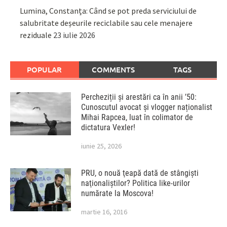
Lumina, Constanța: Când se pot preda serviciului de
salubritate deșeurile reciclabile sau cele menajere
reziduale
23 iulie 2026
POPULAR
COMMENTS
TAGS
Percheziții și arestări ca în anii ’50:
Cunoscutul avocat și vlogger naționalist
Mihai Rapcea, luat în colimator de
dictatura Vexler!
iunie 25, 2026
PRU, o nouă ţeapă dată de stângişti
naţionaliştilor? Politica like-urilor
numărate la Moscova!
martie 16, 2016