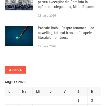
partea avocaților din România în
apărarea colegului lor, Mihai Rapcea
29 iunie 2026
Pascale Roibu: Despre fenomenul de
upwelling, tot mai frecvent în apele
litoralului românesc
17 iunie 2026
ARHIVA
august 2026
L
Ma
Mi
J
V
S
D
1
2