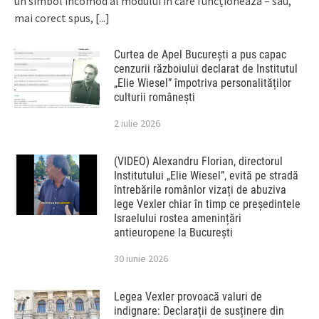
un simbol incomod al modului în care funcționează – sau,
mai corect spus,
[...]
Curtea de Apel București a pus capac
cenzurii războiului declarat de Institutul
„Elie Wiesel” împotriva personalităților
culturii românești
2 iulie 2026
(VIDEO) Alexandru Florian, directorul
Institutului „Elie Wiesel”, evită pe stradă
întrebările românlor vizați de abuziva
lege Vexler chiar în timp ce președintele
Israelului rostea amenințări
antieuropene la București
30 iunie 2026
Legea Vexler provoacă valuri de
indignare: Declarații de susținere din