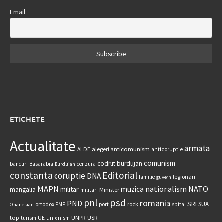
Email
ETICHETE
Actualitate
armata
anticomunism
ALDE
alegeri
anticoruptie
comunism
codrut burdujan
bancuri
Basarabia
cenzura
Burdujan
constanta
Editorial
coruptie
DNA
legionari
familie
guvern
MAPN
nationalism
NATO
muzica
militar
mangalia
Minister
militari
psd
pnl
romania
PND
SRI
SUA
ortodox
port
rock
PMP
spital
Ohanesian
UNPR
top
UE
USR
turism
unionism