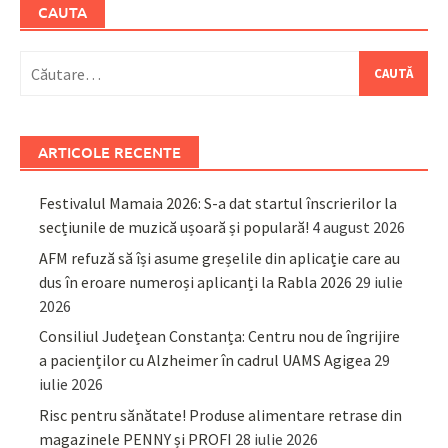
CAUTA
Caută
după:
ARTICOLE RECENTE
Festivalul Mamaia 2026: S-a dat startul înscrierilor la
secțiunile de muzică ușoară și populară!
4 august 2026
AFM refuză să își asume greșelile din aplicație care au
dus în eroare numeroși aplicanți la Rabla 2026
29 iulie
2026
Consiliul Județean Constanța: Centru nou de îngrijire
a pacienților cu Alzheimer în cadrul UAMS Agigea
29
iulie 2026
Risc pentru sănătate! Produse alimentare retrase din
magazinele PENNY și PROFI
28 iulie 2026