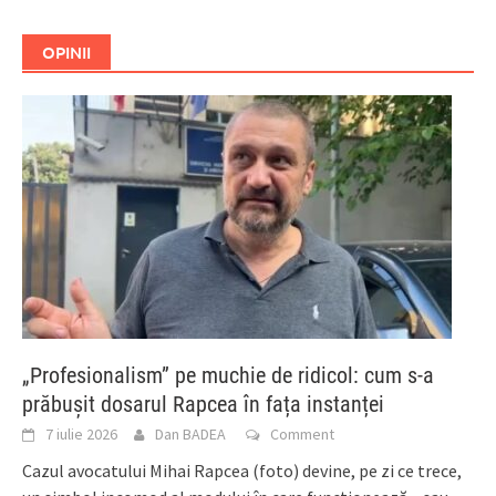
OPINII
„Profesionalism” pe muchie de ridicol: cum s-a
prăbușit dosarul Rapcea în fața instanței
7 iulie 2026
Dan BADEA
Comment
Cazul avocatului Mihai Rapcea (foto) devine, pe zi ce trece,