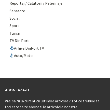
Reportaj / Calatorii / Pelerinaje
Sanatate
Social
Sport
Turism
TV Din Port
Arhiva DinPort TV
Auto/Moto
ABONEAZA-TE
Vrei sa fii la curent cu ultimile articole ? Tot ce trebuie sa
faci este sa te abonezi la articolele noastre.