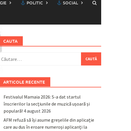
GIE
POLITIC
SOCIAL
CAUTA
aută
upă:
ARTICOLE RECENTE
Festivalul Mamaia 2026: S-a dat startul
înscrierilor la secțiunile de muzică ușoară și
populară!
4 august 2026
AFM refuză să își asume greșelile din aplicație
care au dus în eroare numeroși aplicanți la