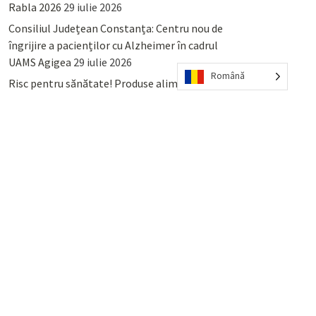
Rabla 2026
29 iulie 2026
Consiliul Județean Constanța: Centru nou de
îngrijire a pacienților cu Alzheimer în cadrul
UAMS Agigea
29 iulie 2026
Română
Risc pentru sănătate! Produse alimentare
retrase din magazinele PENNY și PROFI
28
iulie 2026
Lumina, Constanța: Când se pot preda
serviciului de salubritate deșeurile reciclabile
sau cele menajere reziduale
23 iulie 2026
POPULAR
COMMENTS
TAGS
Percheziții și arestări ca în anii
’50: Cunoscutul avocat și vlogger
naționalist Mihai Rapcea, luat în
colimator de dictatura Vexler!