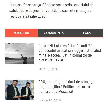
Lumina, Constanța: Când se pot preda serviciului de
salubritate deșeurile reciclabile sau cele menajere
reziduale
23 iulie 2026
POPULAR
COMMENTS
TAGS
Percheziții și arestări ca în anii ’50:
Cunoscutul avocat și vlogger naționalist
Mihai Rapcea, luat în colimator de
dictatura Vexler!
iunie 25, 2026
PRU, o nouă ţeapă dată de stângişti
naţionaliştilor? Politica like-urilor
numărate la Moscova!
martie 16, 2016