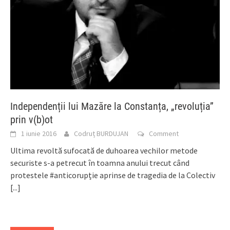
Independenții lui Mazăre la Constanța, „revoluția”
prin v(b)ot
1 iunie 2016
Codruț BURDUJAN
Comment
Ultima revoltă sufocată de duhoarea vechilor metode
securiste s-a petrecut în toamna anului trecut când
protestele #anticorupție aprinse de tragedia de la Colectiv
[...]