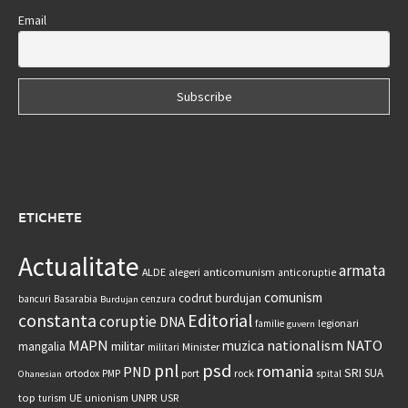
Email
ETICHETE
Actualitate
armata
anticomunism
ALDE
alegeri
anticoruptie
comunism
codrut burdujan
bancuri
Basarabia
cenzura
Burdujan
constanta
Editorial
coruptie
DNA
legionari
familie
guvern
MAPN
nationalism
NATO
muzica
militar
mangalia
Minister
militari
psd
pnl
romania
PND
SRI
SUA
ortodox
port
rock
PMP
spital
Ohanesian
UNPR
top
UE
USR
turism
unionism