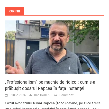
OPINII
„Profesionalism” pe muchie de ridicol: cum s-a
prăbușit dosarul Rapcea în fața instanței
7 iulie 2026
Dan BADEA
Comment
Cazul avocatului Mihai Rapcea (foto) devine, pe zi ce trece,
un simbol incomod al modului în care funcționează – sau,