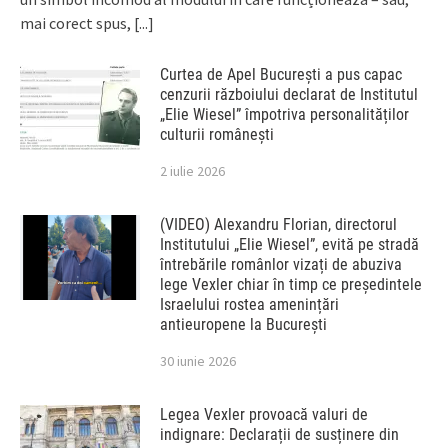
mai corect spus,
[...]
Curtea de Apel București a pus capac
cenzurii războiului declarat de Institutul
„Elie Wiesel” împotriva personalităților
culturii românești
2 iulie 2026
(VIDEO) Alexandru Florian, directorul
Institutului „Elie Wiesel”, evită pe stradă
întrebările românlor vizați de abuziva
lege Vexler chiar în timp ce președintele
Israelului rostea amenințări
antieuropene la București
30 iunie 2026
Legea Vexler provoacă valuri de
indignare: Declarații de susținere din