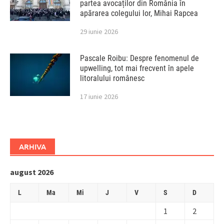
partea avocaților din România în
apărarea colegului lor, Mihai Rapcea
29 iunie 2026
Pascale Roibu: Despre fenomenul de
upwelling, tot mai frecvent în apele
litoralului românesc
17 iunie 2026
ARHIVA
august 2026
L
Ma
Mi
J
V
S
D
1
2