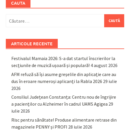
CAUTA
Caută
după:
ARTICOLE RECENTE
Festivalul Mamaia 2026: S-a dat startul înscrierilor la
secțiunile de muzică ușoară și populară!
4 august 2026
AFM refuză să își asume greșelile din aplicație care au
dus în eroare numeroși aplicanți la Rabla 2026
29 iulie
2026
Consiliul Județean Constanța: Centru nou de îngrijire
a pacienților cu Alzheimer în cadrul UAMS Agigea
29
iulie 2026
Risc pentru sănătate! Produse alimentare retrase din
magazinele PENNY și PROFI
28 iulie 2026