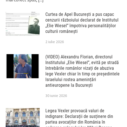
Curtea de Apel București a pus capac
cenzurii războiului declarat de Institutul
„Elie Wiesel” împotriva personalităților
culturii românești
2 iulie 2026
(VIDEO) Alexandru Florian, directorul
Institutului „Elie Wiesel”, evită pe stradă
întrebările românlor vizați de abuziva
lege Vexler chiar în timp ce președintele
Israelului rostea amenințări
antieuropene la București
30 iunie 2026
Legea Vexler provoacă valuri de
indignare: Declarații de susținere din
partea avocaților din România în