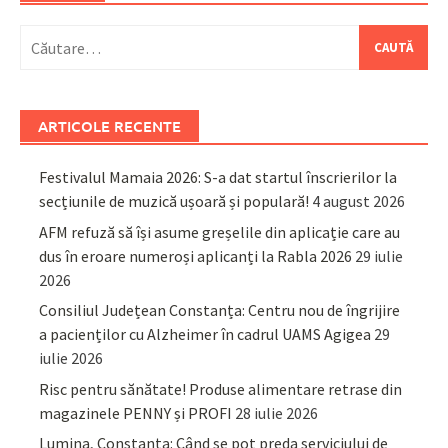
Caută
după:
ARTICOLE RECENTE
Festivalul Mamaia 2026: S-a dat startul înscrierilor la
secțiunile de muzică ușoară și populară!
4 august 2026
AFM refuză să își asume greșelile din aplicație care au
dus în eroare numeroși aplicanți la Rabla 2026
29 iulie
2026
Consiliul Județean Constanța: Centru nou de îngrijire
a pacienților cu Alzheimer în cadrul UAMS Agigea
29
iulie 2026
Risc pentru sănătate! Produse alimentare retrase din
magazinele PENNY și PROFI
28 iulie 2026
Lumina, Constanța: Când se pot preda serviciului de