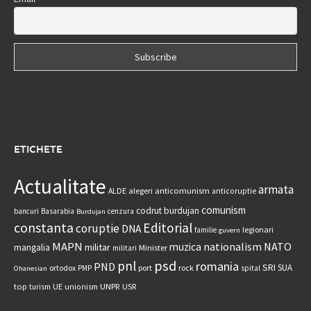
ETICHETE
Actualitate
armata
anticomunism
ALDE
alegeri
anticoruptie
comunism
codrut burdujan
bancuri
Basarabia
cenzura
Burdujan
constanta
Editorial
coruptie
DNA
legionari
familie
guvern
MAPN
nationalism
NATO
muzica
militar
mangalia
Minister
militari
psd
pnl
romania
PND
SRI
SUA
ortodox
port
rock
PMP
spital
Ohanesian
UNPR
top
UE
USR
turism
unionism