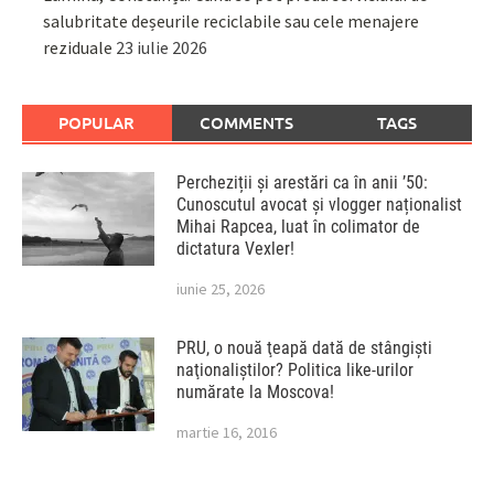
salubritate deșeurile reciclabile sau cele menajere
reziduale
23 iulie 2026
POPULAR
COMMENTS
TAGS
Percheziții și arestări ca în anii ’50:
Cunoscutul avocat și vlogger naționalist
Mihai Rapcea, luat în colimator de
dictatura Vexler!
iunie 25, 2026
PRU, o nouă ţeapă dată de stângişti
naţionaliştilor? Politica like-urilor
numărate la Moscova!
martie 16, 2016