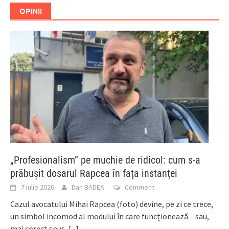
OPINII
„Profesionalism” pe muchie de ridicol: cum s-a
prăbușit dosarul Rapcea în fața instanței
7 iulie 2026
Dan BADEA
Comment
Cazul avocatului Mihai Rapcea (foto) devine, pe zi ce trece,
un simbol incomod al modului în care funcționează – sau,
mai corect spus,
[...]