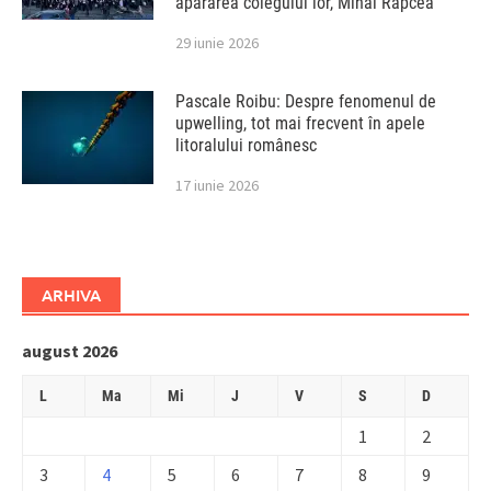
apărarea colegului lor, Mihai Rapcea
29 iunie 2026
Pascale Roibu: Despre fenomenul de
upwelling, tot mai frecvent în apele
litoralului românesc
17 iunie 2026
ARHIVA
august 2026
L
Ma
Mi
J
V
S
D
1
2
3
4
5
6
7
8
9