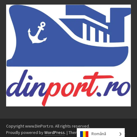
Copyright www.DinPort.ro. All rights reserved.
Proudly powered by
WordPress
.
|
Theme: Awaken by
ThemezHut
.
Română