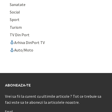
Sanatate
Social
Sport
Turism
TV Din Port
Arhiva DinPort TV
Auto/Moto
ABONEAZA-TE
Vrei sa fii la curent cu ultimile articole ? Tot ce trebuie sa
faci este sa te abonezi la articolele noastre.
Email