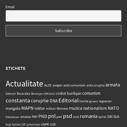
Email
ETICHETE
Actualitate
armata
anticomunism
ALDE
alegeri
anticoruptie
comunism
codrut burdujan
bancuri
Basarabia
cenzura
Burdujan
constanta
Editorial
coruptie
DNA
legionari
familie
guvern
MAPN
nationalism
NATO
muzica
militar
mangalia
Minister
militari
psd
pnl
romania
PND
SRI
SUA
ortodox
port
rock
PMP
spital
Ohanesian
UNPR
top
UE
USR
turism
unionism