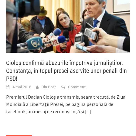
Cioloş confirmă abuzurile împotriva jurnaliştilor.
Constanţa, în topul presei aservite unor penali din
PSD!
4 mai 2016
Din Port
Comment
Premierul Dacian Cioloș a transmis, seara trecută, de Ziua
Mondială a Libertății Presei, pe pagina personală de
facebook, un mesaj de recunoștință și
[...]