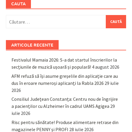
CAUTA
Caută
după:
ARTICOLE RECENTE
Festivalul Mamaia 2026: S-a dat startul înscrierilor la
secțiunile de muzică ușoară și populară!
4 august 2026
AFM refuză să își asume greșelile din aplicație care au
dus în eroare numeroși aplicanți la Rabla 2026
29 iulie
2026
Consiliul Județean Constanța: Centru nou de îngrijire
a pacienților cu Alzheimer în cadrul UAMS Agigea
29
iulie 2026
Risc pentru sănătate! Produse alimentare retrase din
magazinele PENNY și PROFI
28 iulie 2026