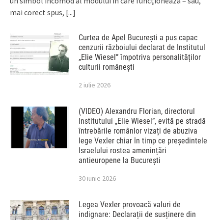
un simbol incomod al modului în care funcționează – sau,
mai corect spus,
[...]
Curtea de Apel București a pus capac
cenzurii războiului declarat de Institutul
„Elie Wiesel” împotriva personalităților
culturii românești
2 iulie 2026
(VIDEO) Alexandru Florian, directorul
Institutului „Elie Wiesel”, evită pe stradă
întrebările românlor vizați de abuziva
lege Vexler chiar în timp ce președintele
Israelului rostea amenințări
antieuropene la București
30 iunie 2026
Legea Vexler provoacă valuri de
indignare: Declarații de susținere din