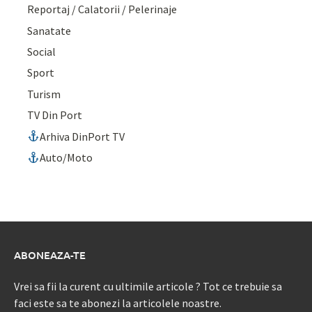
Reportaj / Calatorii / Pelerinaje
Sanatate
Social
Sport
Turism
TV Din Port
Arhiva DinPort TV
Auto/Moto
ABONEAZA-TE
Vrei sa fii la curent cu ultimile articole ? Tot ce trebuie sa
faci este sa te abonezi la articolele noastre.