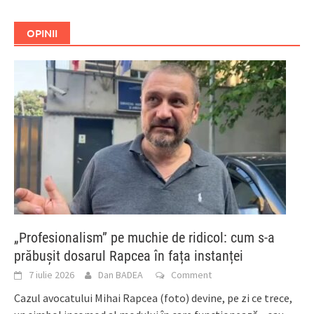
OPINII
„Profesionalism” pe muchie de ridicol: cum s-a
prăbușit dosarul Rapcea în fața instanței
7 iulie 2026
Dan BADEA
Comment
Cazul avocatului Mihai Rapcea (foto) devine, pe zi ce trece,