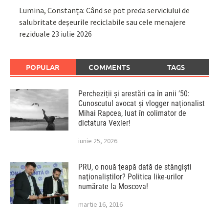
Lumina, Constanța: Când se pot preda serviciului de
salubritate deșeurile reciclabile sau cele menajere
reziduale
23 iulie 2026
POPULAR
COMMENTS
TAGS
Percheziții și arestări ca în anii ’50:
Cunoscutul avocat și vlogger naționalist
Mihai Rapcea, luat în colimator de
dictatura Vexler!
iunie 25, 2026
PRU, o nouă ţeapă dată de stângişti
naţionaliştilor? Politica like-urilor
numărate la Moscova!
martie 16, 2016