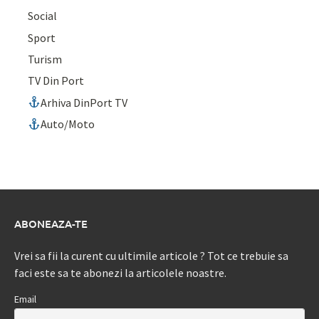
Social
Sport
Turism
TV Din Port
Arhiva DinPort TV
Auto/Moto
ABONEAZA-TE
Vrei sa fii la curent cu ultimile articole ? Tot ce trebuie sa
faci este sa te abonezi la articolele noastre.
Email