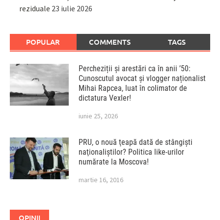
reziduale
23 iulie 2026
POPULAR
COMMENTS
TAGS
Percheziții și arestări ca în anii ’50:
Cunoscutul avocat și vlogger naționalist
Mihai Rapcea, luat în colimator de
dictatura Vexler!
iunie 25, 2026
PRU, o nouă ţeapă dată de stângişti
naţionaliştilor? Politica like-urilor
numărate la Moscova!
martie 16, 2016
OPINII