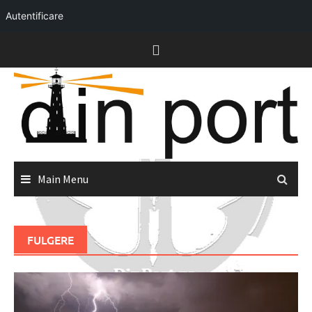
Autentificare
Skip
to
content
Main Menu
FULGERE