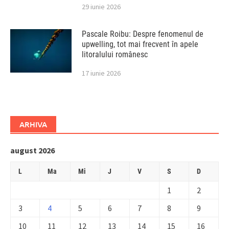
29 iunie 2026
Pascale Roibu: Despre fenomenul de
upwelling, tot mai frecvent în apele
litoralului românesc
17 iunie 2026
ARHIVA
august 2026
L
Ma
Mi
J
V
S
D
1
2
3
4
5
6
7
8
9
10
11
12
13
14
15
16