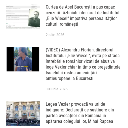
Curtea de Apel București a pus capac
cenzurii războiului declarat de Institutul
„Elie Wiesel” împotriva personalităților
culturii românești
2 iulie 2026
(VIDEO) Alexandru Florian, directorul
Institutului „Elie Wiesel”, evită pe stradă
întrebările românlor vizați de abuziva
lege Vexler chiar în timp ce președintele
Israelului rostea amenințări
antieuropene la București
30 iunie 2026
Legea Vexler provoacă valuri de
indignare: Declarații de susținere din
partea avocaților din România în
apărarea colegului lor, Mihai Rapcea