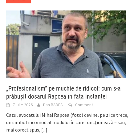
„Profesionalism” pe muchie de ridicol: cum s-a
prăbușit dosarul Rapcea în fața instanței
7 iulie 2026
Dan BADEA
Comment
Cazul avocatului Mihai Rapcea (foto) devine, pe zi ce trece,
un simbol incomod al modului în care funcționează – sau,
mai corect spus,
[...]