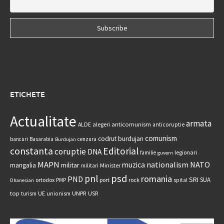
ETICHETE
Actualitate
armata
anticomunism
ALDE
alegeri
anticoruptie
comunism
codrut burdujan
bancuri
Basarabia
cenzura
Burdujan
constanta
Editorial
coruptie
DNA
legionari
familie
guvern
MAPN
nationalism
NATO
muzica
militar
mangalia
Minister
militari
psd
pnl
romania
PND
SRI
SUA
ortodox
port
rock
PMP
spital
Ohanesian
UNPR
top
UE
USR
turism
unionism