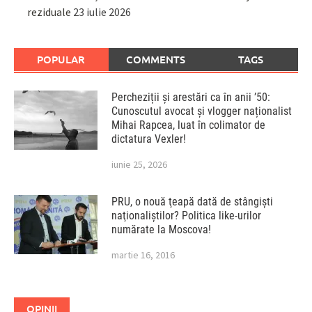
reziduale
23 iulie 2026
POPULAR
COMMENTS
TAGS
Percheziții și arestări ca în anii ’50:
Cunoscutul avocat și vlogger naționalist
Mihai Rapcea, luat în colimator de
dictatura Vexler!
iunie 25, 2026
PRU, o nouă ţeapă dată de stângişti
naţionaliştilor? Politica like-urilor
numărate la Moscova!
martie 16, 2016
OPINII