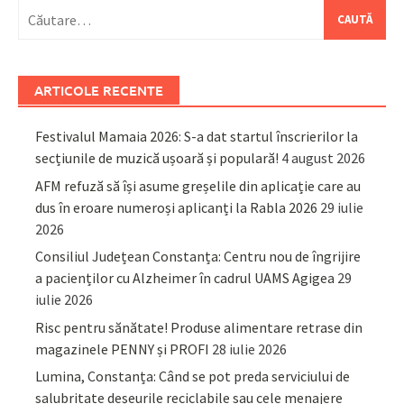
Caută
după:
ARTICOLE RECENTE
Festivalul Mamaia 2026: S-a dat startul înscrierilor la
secțiunile de muzică ușoară și populară!
4 august 2026
AFM refuză să își asume greșelile din aplicație care au
dus în eroare numeroși aplicanți la Rabla 2026
29 iulie
2026
Consiliul Județean Constanța: Centru nou de îngrijire
a pacienților cu Alzheimer în cadrul UAMS Agigea
29
iulie 2026
Risc pentru sănătate! Produse alimentare retrase din
magazinele PENNY și PROFI
28 iulie 2026
Lumina, Constanța: Când se pot preda serviciului de
salubritate deșeurile reciclabile sau cele menajere