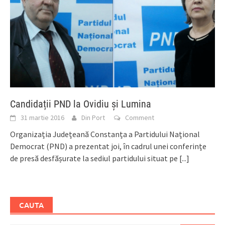
Candidații PND la Ovidiu și Lumina
31 martie 2016
Din Port
Comment
Organizația Județeană Constanța a Partidului Național
Democrat (PND) a prezentat joi, în cadrul unei conferințe
de presă desfășurate la sediul partidului situat pe
[...]
CAUTA