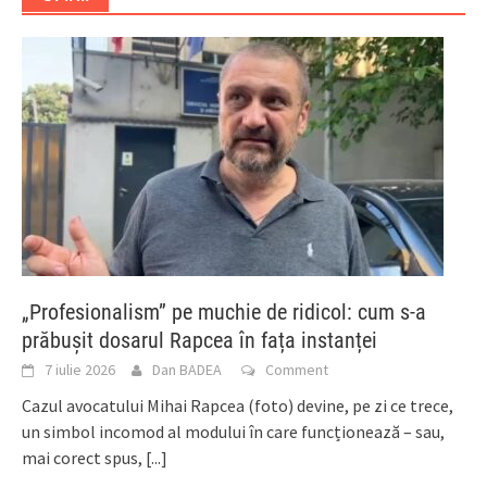
„Profesionalism” pe muchie de ridicol: cum s-a
prăbușit dosarul Rapcea în fața instanței
7 iulie 2026
Dan BADEA
Comment
Cazul avocatului Mihai Rapcea (foto) devine, pe zi ce trece,
un simbol incomod al modului în care funcționează – sau,
mai corect spus,
[...]