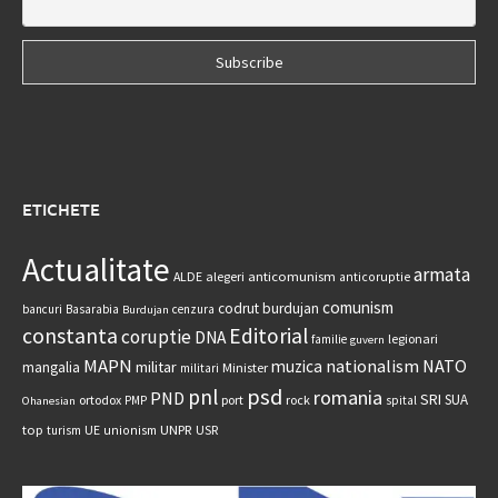
ETICHETE
Actualitate
armata
anticomunism
ALDE
alegeri
anticoruptie
comunism
codrut burdujan
bancuri
Basarabia
cenzura
Burdujan
constanta
Editorial
coruptie
DNA
legionari
familie
guvern
MAPN
nationalism
NATO
muzica
militar
mangalia
Minister
militari
psd
pnl
romania
PND
SRI
SUA
ortodox
port
rock
PMP
spital
Ohanesian
UNPR
top
UE
USR
turism
unionism