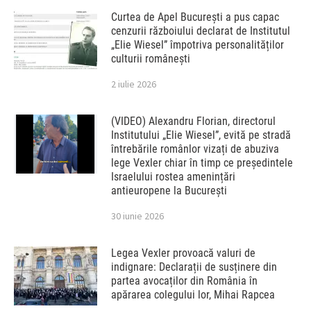
Curtea de Apel București a pus capac
cenzurii războiului declarat de Institutul
„Elie Wiesel” împotriva personalităților
culturii românești
2 iulie 2026
(VIDEO) Alexandru Florian, directorul
Institutului „Elie Wiesel”, evită pe stradă
întrebările românlor vizați de abuziva
lege Vexler chiar în timp ce președintele
Israelului rostea amenințări
antieuropene la București
30 iunie 2026
Legea Vexler provoacă valuri de
indignare: Declarații de susținere din
partea avocaților din România în
apărarea colegului lor, Mihai Rapcea