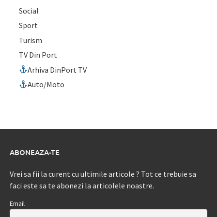
Social
Sport
Turism
TV Din Port
Arhiva DinPort TV
Auto/Moto
ABONEAZA-TE
Vrei sa fii la curent cu ultimile articole ? Tot ce trebuie sa
faci este sa te abonezi la articolele noastre.
Email