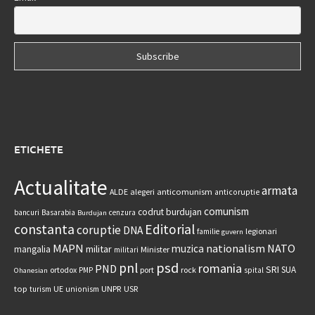
ETICHETE
Actualitate
armata
anticomunism
ALDE
alegeri
anticoruptie
comunism
codrut burdujan
bancuri
Basarabia
cenzura
Burdujan
constanta
Editorial
coruptie
DNA
legionari
familie
guvern
MAPN
nationalism
NATO
muzica
militar
mangalia
Minister
militari
psd
pnl
romania
PND
SRI
SUA
ortodox
port
rock
PMP
spital
Ohanesian
UNPR
top
UE
USR
turism
unionism