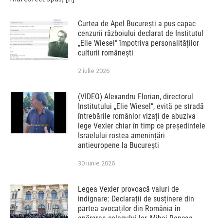
Curtea de Apel București a pus capac
cenzurii războiului declarat de Institutul
„Elie Wiesel” împotriva personalităților
culturii românești
2 iulie 2026
(VIDEO) Alexandru Florian, directorul
Institutului „Elie Wiesel”, evită pe stradă
întrebările românlor vizați de abuziva
lege Vexler chiar în timp ce președintele
Israelului rostea amenințări
antieuropene la București
30 iunie 2026
Legea Vexler provoacă valuri de
indignare: Declarații de susținere din
partea avocaților din România în