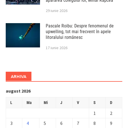
apărarea colegului lor, Mihai Rapcea
29 iunie 2026
Pascale Roibu: Despre fenomenul de
upwelling, tot mai frecvent în apele
litoralului românesc
17 iunie 2026
ARHIVA
august 2026
L
Ma
Mi
J
V
S
D
1
2
3
4
5
6
7
8
9