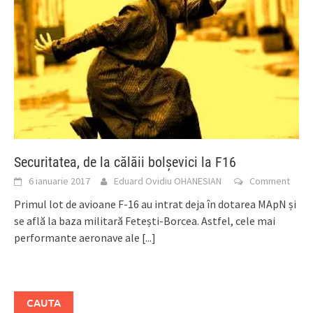
Securitatea, de la călăii bolșevici la F16
6 ianuarie 2017
Eduard Ovidiu OHANESIAN
Comment
Primul lot de avioane F-16 au intrat deja în dotarea MApN și
se află la baza militară Fetești-Borcea. Astfel, cele mai
performante aeronave ale
[...]
CAUTA