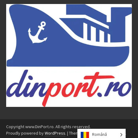
Copyright www.DinPort.ro. All rights reserved.
Proudly powered by
WordPress
.
|
Theme: Awaken by
ThemezHut
.
Română