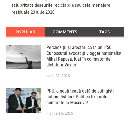
salubritate deșeurile reciclabile sau cele menajere
reziduale
23 iulie 2026
POPULAR
COMMENTS
TAGS
Percheziții și arestări ca în anii ’50:
Cunoscutul avocat și vlogger naționalist
Mihai Rapcea, luat în colimator de
dictatura Vexler!
iunie 25, 2026
PRU, o nouă ţeapă dată de stângişti
naţionaliştilor? Politica like-urilor
numărate la Moscova!
martie 16, 2016