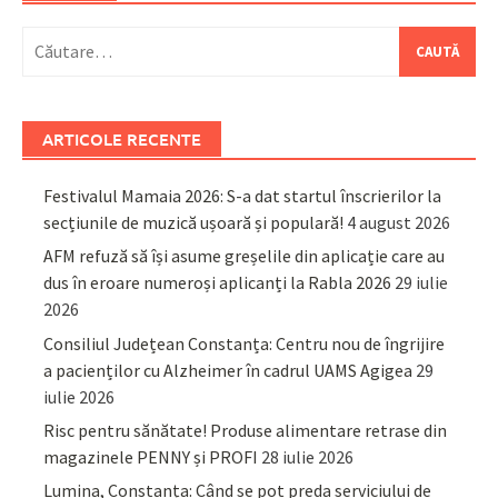
Caută
după:
ARTICOLE RECENTE
Festivalul Mamaia 2026: S-a dat startul înscrierilor la
secțiunile de muzică ușoară și populară!
4 august 2026
AFM refuză să își asume greșelile din aplicație care au
dus în eroare numeroși aplicanți la Rabla 2026
29 iulie
2026
Consiliul Județean Constanța: Centru nou de îngrijire
a pacienților cu Alzheimer în cadrul UAMS Agigea
29
iulie 2026
Risc pentru sănătate! Produse alimentare retrase din
magazinele PENNY și PROFI
28 iulie 2026
Lumina, Constanța: Când se pot preda serviciului de