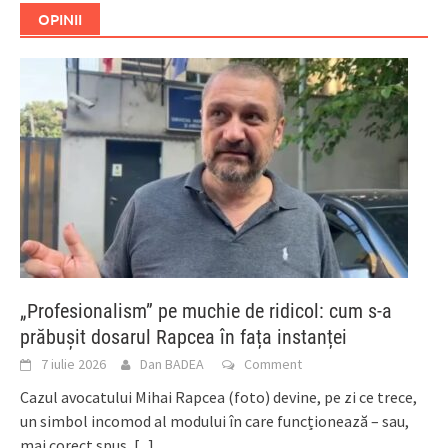
OPINII
„Profesionalism” pe muchie de ridicol: cum s-a
prăbușit dosarul Rapcea în fața instanței
7 iulie 2026
Dan BADEA
Comment
Cazul avocatului Mihai Rapcea (foto) devine, pe zi ce trece,
un simbol incomod al modului în care funcționează – sau,
mai corect spus,
[...]