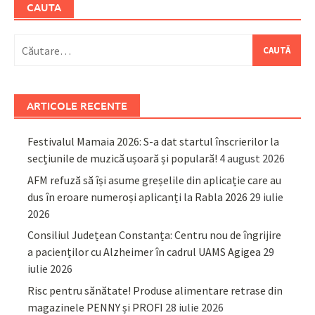
CAUTA
Caută
după:
ARTICOLE RECENTE
Festivalul Mamaia 2026: S-a dat startul înscrierilor la
secțiunile de muzică ușoară și populară!
4 august 2026
AFM refuză să își asume greșelile din aplicație care au
dus în eroare numeroși aplicanți la Rabla 2026
29 iulie
2026
Consiliul Județean Constanța: Centru nou de îngrijire
a pacienților cu Alzheimer în cadrul UAMS Agigea
29
iulie 2026
Risc pentru sănătate! Produse alimentare retrase din
magazinele PENNY și PROFI
28 iulie 2026