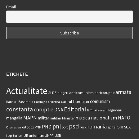
Email
ETICHETE
Actualitate
armata
anticomunism
ALDE
alegeri
anticoruptie
comunism
codrut burdujan
bancuri
Basarabia
cenzura
Burdujan
constanta
Editorial
coruptie
DNA
legionari
familie
guvern
MAPN
nationalism
NATO
muzica
militar
mangalia
Minister
militari
psd
pnl
romania
PND
SRI
SUA
ortodox
port
rock
PMP
spital
Ohanesian
UNPR
top
UE
USR
turism
unionism