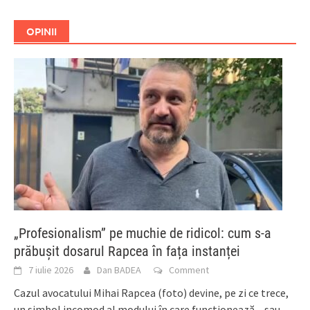
OPINII
„Profesionalism” pe muchie de ridicol: cum s-a
prăbușit dosarul Rapcea în fața instanței
7 iulie 2026
Dan BADEA
Comment
Cazul avocatului Mihai Rapcea (foto) devine, pe zi ce trece,
un simbol incomod al modului în care funcționează – sau,