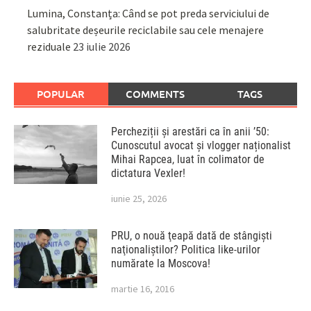
Lumina, Constanța: Când se pot preda serviciului de
salubritate deșeurile reciclabile sau cele menajere
reziduale
23 iulie 2026
POPULAR
COMMENTS
TAGS
Percheziții și arestări ca în anii ’50:
Cunoscutul avocat și vlogger naționalist
Mihai Rapcea, luat în colimator de
dictatura Vexler!
iunie 25, 2026
PRU, o nouă ţeapă dată de stângişti
naţionaliştilor? Politica like-urilor
numărate la Moscova!
martie 16, 2016