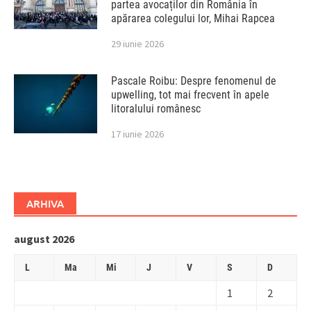
partea avocaților din România în
apărarea colegului lor, Mihai Rapcea
29 iunie 2026
Pascale Roibu: Despre fenomenul de
upwelling, tot mai frecvent în apele
litoralului românesc
17 iunie 2026
ARHIVA
august 2026
L
Ma
Mi
J
V
S
D
1
2