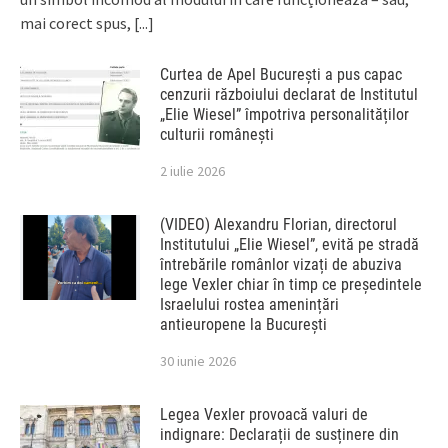
mai corect spus,
[...]
Curtea de Apel București a pus capac
cenzurii războiului declarat de Institutul
„Elie Wiesel” împotriva personalităților
culturii românești
2 iulie 2026
(VIDEO) Alexandru Florian, directorul
Institutului „Elie Wiesel”, evită pe stradă
întrebările românlor vizați de abuziva
lege Vexler chiar în timp ce președintele
Israelului rostea amenințări
antieuropene la București
30 iunie 2026
Legea Vexler provoacă valuri de
indignare: Declarații de susținere din