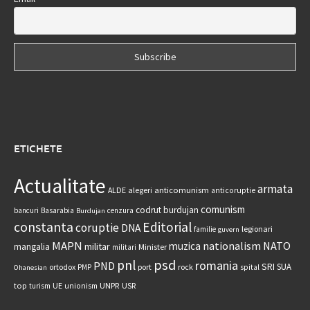
ETICHETE
Actualitate
armata
anticomunism
ALDE
alegeri
anticoruptie
comunism
codrut burdujan
bancuri
Basarabia
cenzura
Burdujan
constanta
Editorial
coruptie
DNA
legionari
familie
guvern
MAPN
nationalism
NATO
muzica
militar
mangalia
Minister
militari
psd
pnl
romania
PND
SRI
SUA
ortodox
port
rock
PMP
spital
Ohanesian
UNPR
top
UE
USR
turism
unionism