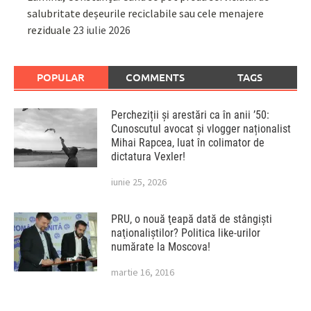
salubritate deșeurile reciclabile sau cele menajere
reziduale
23 iulie 2026
POPULAR
COMMENTS
TAGS
Percheziții și arestări ca în anii ’50:
Cunoscutul avocat și vlogger naționalist
Mihai Rapcea, luat în colimator de
dictatura Vexler!
iunie 25, 2026
PRU, o nouă ţeapă dată de stângişti
naţionaliştilor? Politica like-urilor
numărate la Moscova!
martie 16, 2016