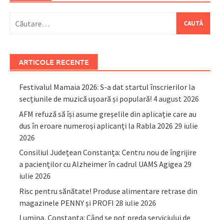
Caută
după:
ARTICOLE RECENTE
Festivalul Mamaia 2026: S-a dat startul înscrierilor la
secțiunile de muzică ușoară și populară!
4 august 2026
AFM refuză să își asume greșelile din aplicație care au
dus în eroare numeroși aplicanți la Rabla 2026
29 iulie
2026
Consiliul Județean Constanța: Centru nou de îngrijire
a pacienților cu Alzheimer în cadrul UAMS Agigea
29
iulie 2026
Risc pentru sănătate! Produse alimentare retrase din
magazinele PENNY și PROFI
28 iulie 2026
Lumina, Constanța: Când se pot preda serviciului de