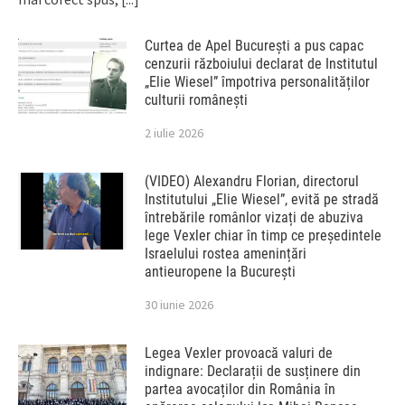
Curtea de Apel București a pus capac
cenzurii războiului declarat de Institutul
„Elie Wiesel” împotriva personalităților
culturii românești
2 iulie 2026
(VIDEO) Alexandru Florian, directorul
Institutului „Elie Wiesel”, evită pe stradă
întrebările românlor vizați de abuziva
lege Vexler chiar în timp ce președintele
Israelului rostea amenințări
antieuropene la București
30 iunie 2026
Legea Vexler provoacă valuri de
indignare: Declarații de susținere din
partea avocaților din România în