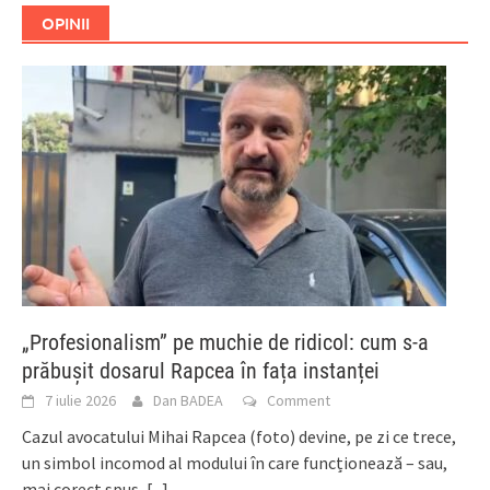
OPINII
„Profesionalism” pe muchie de ridicol: cum s-a
prăbușit dosarul Rapcea în fața instanței
7 iulie 2026
Dan BADEA
Comment
Cazul avocatului Mihai Rapcea (foto) devine, pe zi ce trece,
un simbol incomod al modului în care funcționează – sau,
mai corect spus,
[...]