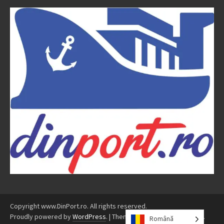
Copyright www.DinPort.ro. All rights reserved.
Proudly powered by
WordPress
.
|
Theme: Awaken by
ThemezHut
.
Română