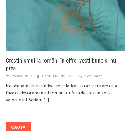
Creştinismul la români în cifre: veşti bune şi nu
prea…
25 mai 2017
Codruț BURDUJAN
Comment
Ne ocupam de un subiect mai delicat astazi care are de a
face cu devotamentul romanilor fata de crestinism si
valorile lui. Scriem
[...]
CAUTA