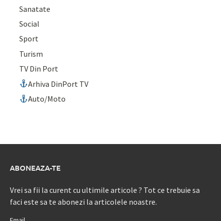
Sanatate
Social
Sport
Turism
TV Din Port
Arhiva DinPort TV
Auto/Moto
ABONEAZA-TE
Vrei sa fii la curent cu ultimile articole ? Tot ce trebuie sa
faci este sa te abonezi la articolele noastre.
Email