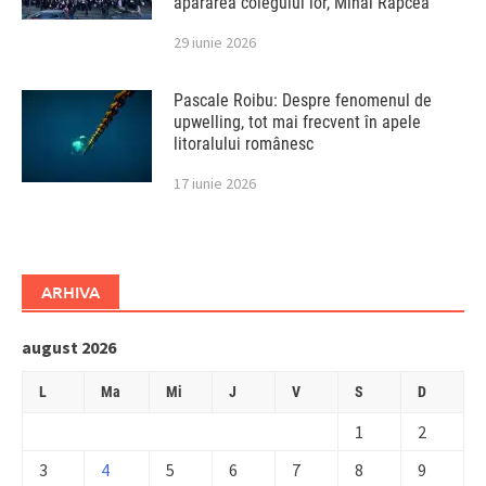
apărarea colegului lor, Mihai Rapcea
29 iunie 2026
Pascale Roibu: Despre fenomenul de
upwelling, tot mai frecvent în apele
litoralului românesc
17 iunie 2026
ARHIVA
august 2026
L
Ma
Mi
J
V
S
D
1
2
3
4
5
6
7
8
9