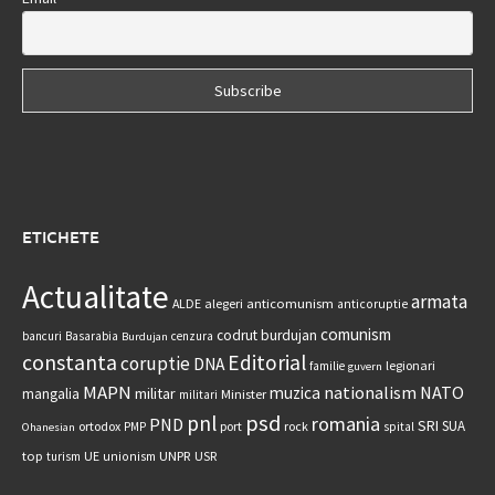
ETICHETE
Actualitate
armata
anticomunism
ALDE
alegeri
anticoruptie
comunism
codrut burdujan
bancuri
Basarabia
cenzura
Burdujan
constanta
Editorial
coruptie
DNA
legionari
familie
guvern
MAPN
nationalism
NATO
muzica
militar
mangalia
Minister
militari
psd
pnl
romania
PND
SRI
SUA
ortodox
port
rock
PMP
spital
Ohanesian
UNPR
top
UE
USR
turism
unionism