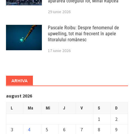
apărarea colegului lor, Mihai Rapcea
29 iunie 2026
Pascale Roibu: Despre fenomenul de
upwelling, tot mai frecvent în apele
litoralului românesc
17 iunie 2026
ARHIVA
august 2026
L
Ma
Mi
J
V
S
D
1
2
3
4
5
6
7
8
9