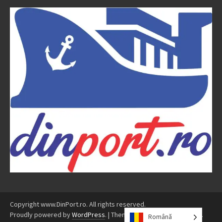
Copyright www.DinPort.ro. All rights reserved.
Proudly powered by
WordPress
.
|
Theme: Awaken by
ThemezHut
.
Română