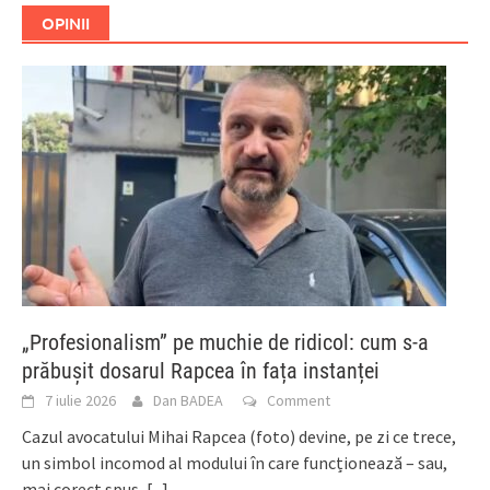
OPINII
„Profesionalism” pe muchie de ridicol: cum s-a
prăbușit dosarul Rapcea în fața instanței
7 iulie 2026
Dan BADEA
Comment
Cazul avocatului Mihai Rapcea (foto) devine, pe zi ce trece,
un simbol incomod al modului în care funcționează – sau,
mai corect spus,
[...]