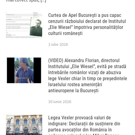
Curtea de Apel București a pus capac
cenzurii războiului declarat de Institutul
„Elie Wiesel” împotriva personalităților
culturii românești
2 iulie 2026
(VIDEO) Alexandru Florian, directorul
Institutului „Elie Wiesel”, evită pe stradă
întrebările românlor vizați de abuziva
lege Vexler chiar în timp ce președintele
Israelului rostea amenințări
antieuropene la București
30 iunie 2026
Legea Vexler provoacă valuri de
indignare: Declarații de susținere din
partea avocaților din România în