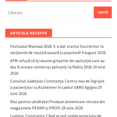
Caută
după:
ARTICOLE RECENTE
Festivalul Mamaia 2026: S-a dat startul înscrierilor la
secțiunile de muzică ușoară și populară!
4 august 2026
AFM refuză să își asume greșelile din aplicație care au
dus în eroare numeroși aplicanți la Rabla 2026
29 iulie
2026
Consiliul Județean Constanța: Centru nou de îngrijire
a pacienților cu Alzheimer în cadrul UAMS Agigea
29
iulie 2026
Risc pentru sănătate! Produse alimentare retrase din
magazinele PENNY și PROFI
28 iulie 2026
Lumina, Constanța: Când se pot preda serviciului de