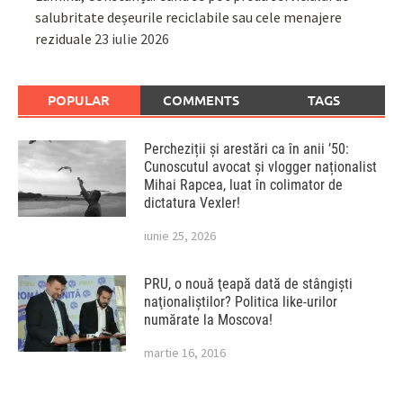
salubritate deșeurile reciclabile sau cele menajere
reziduale
23 iulie 2026
POPULAR
COMMENTS
TAGS
Percheziții și arestări ca în anii ’50:
Cunoscutul avocat și vlogger naționalist
Mihai Rapcea, luat în colimator de
dictatura Vexler!
iunie 25, 2026
PRU, o nouă ţeapă dată de stângişti
naţionaliştilor? Politica like-urilor
numărate la Moscova!
martie 16, 2016