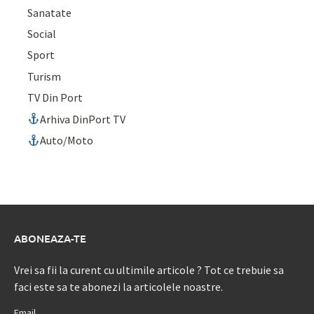
Sanatate
Social
Sport
Turism
TV Din Port
Arhiva DinPort TV
Auto/Moto
ABONEAZA-TE
Vrei sa fii la curent cu ultimile articole ? Tot ce trebuie sa
faci este sa te abonezi la articolele noastre.
Email