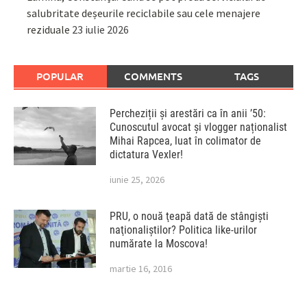
salubritate deșeurile reciclabile sau cele menajere
reziduale
23 iulie 2026
POPULAR
COMMENTS
TAGS
Percheziții și arestări ca în anii ’50:
Cunoscutul avocat și vlogger naționalist
Mihai Rapcea, luat în colimator de
dictatura Vexler!
iunie 25, 2026
PRU, o nouă ţeapă dată de stângişti
naţionaliştilor? Politica like-urilor
numărate la Moscova!
martie 16, 2016