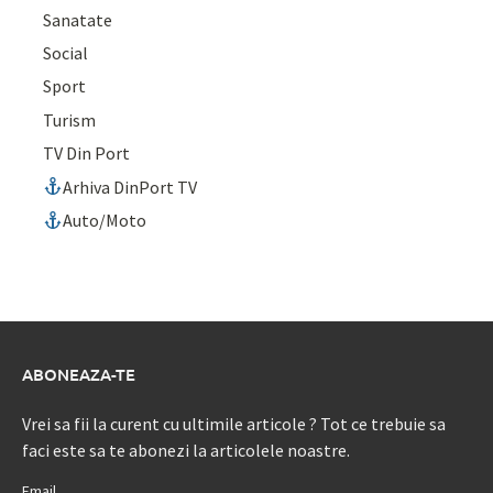
Sanatate
Social
Sport
Turism
TV Din Port
Arhiva DinPort TV
Auto/Moto
ABONEAZA-TE
Vrei sa fii la curent cu ultimile articole ? Tot ce trebuie sa
faci este sa te abonezi la articolele noastre.
Email