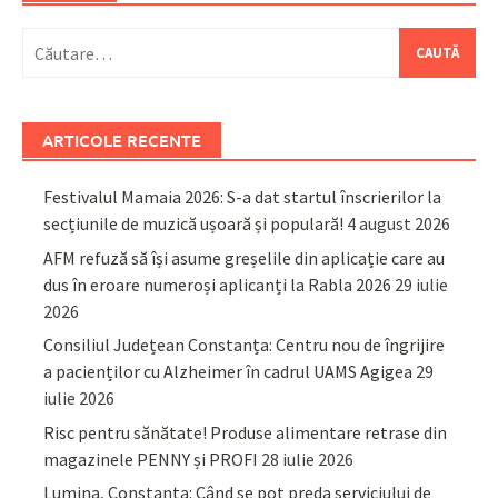
Caută
după:
ARTICOLE RECENTE
Festivalul Mamaia 2026: S-a dat startul înscrierilor la
secțiunile de muzică ușoară și populară!
4 august 2026
AFM refuză să își asume greșelile din aplicație care au
dus în eroare numeroși aplicanți la Rabla 2026
29 iulie
2026
Consiliul Județean Constanța: Centru nou de îngrijire
a pacienților cu Alzheimer în cadrul UAMS Agigea
29
iulie 2026
Risc pentru sănătate! Produse alimentare retrase din
magazinele PENNY și PROFI
28 iulie 2026
Lumina, Constanța: Când se pot preda serviciului de