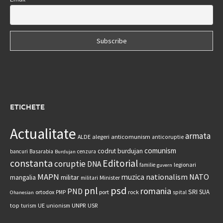
ETICHETE
Actualitate
armata
anticomunism
ALDE
alegeri
anticoruptie
comunism
codrut burdujan
bancuri
Basarabia
cenzura
Burdujan
constanta
Editorial
coruptie
DNA
legionari
familie
guvern
MAPN
nationalism
NATO
muzica
militar
mangalia
Minister
militari
psd
pnl
romania
PND
SRI
SUA
ortodox
port
rock
PMP
spital
Ohanesian
UNPR
top
UE
USR
turism
unionism