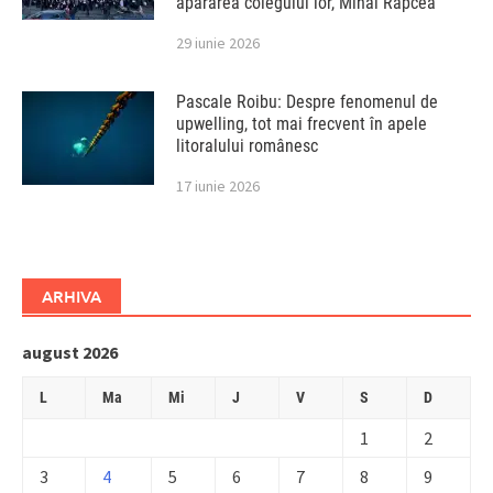
apărarea colegului lor, Mihai Rapcea
29 iunie 2026
Pascale Roibu: Despre fenomenul de
upwelling, tot mai frecvent în apele
litoralului românesc
17 iunie 2026
ARHIVA
august 2026
L
Ma
Mi
J
V
S
D
1
2
3
4
5
6
7
8
9