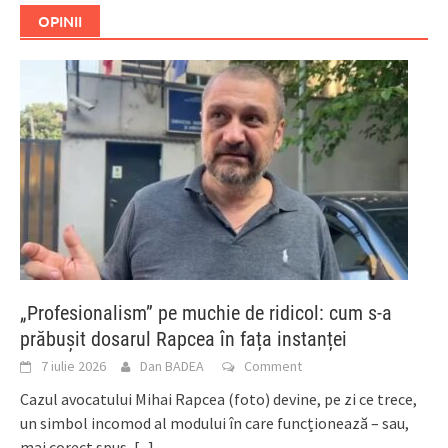
OPINII
„Profesionalism” pe muchie de ridicol: cum s-a
prăbușit dosarul Rapcea în fața instanței
7 iulie 2026
Dan BADEA
Comment
Cazul avocatului Mihai Rapcea (foto) devine, pe zi ce trece,
un simbol incomod al modului în care funcționează – sau,
mai corect spus,
[...]