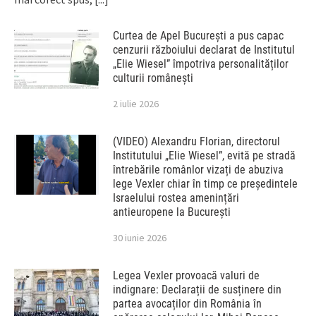
Curtea de Apel București a pus capac
cenzurii războiului declarat de Institutul
„Elie Wiesel” împotriva personalităților
culturii românești
2 iulie 2026
(VIDEO) Alexandru Florian, directorul
Institutului „Elie Wiesel”, evită pe stradă
întrebările românlor vizați de abuziva
lege Vexler chiar în timp ce președintele
Israelului rostea amenințări
antieuropene la București
30 iunie 2026
Legea Vexler provoacă valuri de
indignare: Declarații de susținere din
partea avocaților din România în