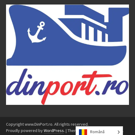
Copyright www.DinPort.ro. All rights reserved.
Proudly powered by
WordPress
.
|
Theme: Awaken by
ThemezHut
.
Română