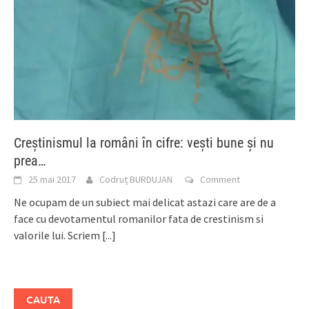
Creştinismul la români în cifre: veşti bune şi nu
prea…
25 mai 2017
Codruț BURDUJAN
Comment
Ne ocupam de un subiect mai delicat astazi care are de a
face cu devotamentul romanilor fata de crestinism si
valorile lui. Scriem
[...]
CAUTA