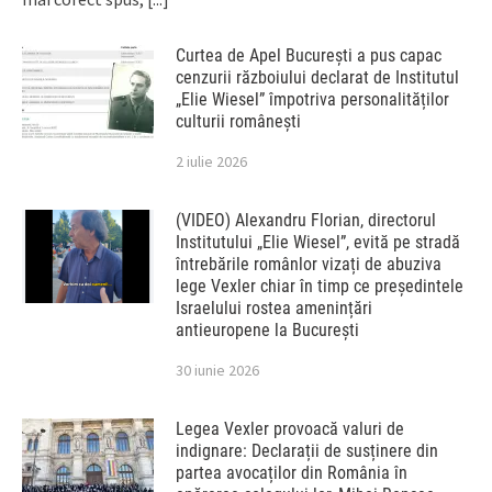
Curtea de Apel București a pus capac
cenzurii războiului declarat de Institutul
„Elie Wiesel” împotriva personalităților
culturii românești
2 iulie 2026
(VIDEO) Alexandru Florian, directorul
Institutului „Elie Wiesel”, evită pe stradă
întrebările românlor vizați de abuziva
lege Vexler chiar în timp ce președintele
Israelului rostea amenințări
antieuropene la București
30 iunie 2026
Legea Vexler provoacă valuri de
indignare: Declarații de susținere din
partea avocaților din România în