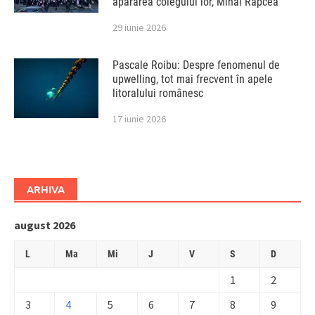
apărarea colegului lor, Mihai Rapcea
29 iunie 2026
Pascale Roibu: Despre fenomenul de
upwelling, tot mai frecvent în apele
litoralului românesc
17 iunie 2026
ARHIVA
august 2026
L
Ma
Mi
J
V
S
D
1
2
3
4
5
6
7
8
9