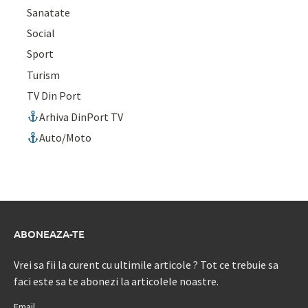
Sanatate
Social
Sport
Turism
TV Din Port
Arhiva DinPort TV
Auto/Moto
ABONEAZA-TE
Vrei sa fii la curent cu ultimile articole ? Tot ce trebuie sa
faci este sa te abonezi la articolele noastre.
Email