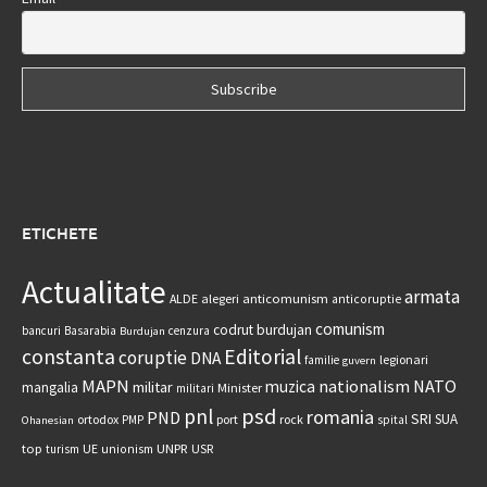
ETICHETE
Actualitate
armata
anticomunism
ALDE
alegeri
anticoruptie
comunism
codrut burdujan
bancuri
Basarabia
cenzura
Burdujan
constanta
Editorial
coruptie
DNA
legionari
familie
guvern
MAPN
nationalism
NATO
muzica
militar
mangalia
Minister
militari
psd
pnl
romania
PND
SRI
SUA
ortodox
port
rock
PMP
spital
Ohanesian
UNPR
top
UE
USR
turism
unionism