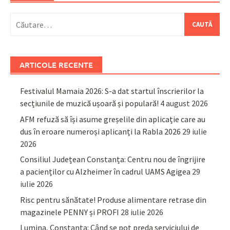
Caută
după:
ARTICOLE RECENTE
Festivalul Mamaia 2026: S-a dat startul înscrierilor la
secțiunile de muzică ușoară și populară!
4 august 2026
AFM refuză să își asume greșelile din aplicație care au
dus în eroare numeroși aplicanți la Rabla 2026
29 iulie
2026
Consiliul Județean Constanța: Centru nou de îngrijire
a pacienților cu Alzheimer în cadrul UAMS Agigea
29
iulie 2026
Risc pentru sănătate! Produse alimentare retrase din
magazinele PENNY și PROFI
28 iulie 2026
Lumina, Constanța: Când se pot preda serviciului de