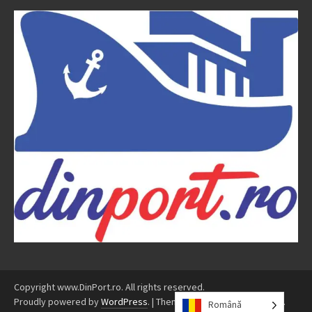
Copyright www.DinPort.ro. All rights reserved.
Proudly powered by
WordPress
.
|
Theme: Awaken by
ThemezHut
.
Română