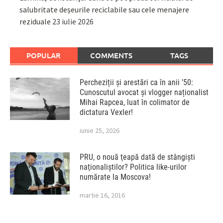
salubritate deșeurile reciclabile sau cele menajere
reziduale
23 iulie 2026
POPULAR
COMMENTS
TAGS
Percheziții și arestări ca în anii ’50:
Cunoscutul avocat și vlogger naționalist
Mihai Rapcea, luat în colimator de
dictatura Vexler!
iunie 25, 2026
PRU, o nouă ţeapă dată de stângişti
naţionaliştilor? Politica like-urilor
numărate la Moscova!
martie 16, 2016