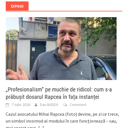
OPINII
„Profesionalism” pe muchie de ridicol: cum s-a
prăbușit dosarul Rapcea în fața instanței
7 iulie 2026
Dan BADEA
Comment
Cazul avocatului Mihai Rapcea (foto) devine, pe zi ce trece,
un simbol incomod al modului în care funcționează – sau,
mai corect spus,
[...]