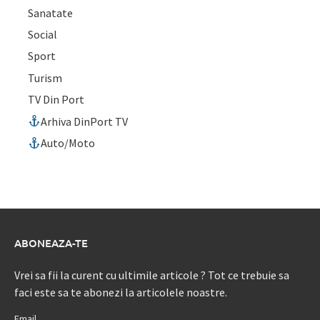
Sanatate
Social
Sport
Turism
TV Din Port
Arhiva DinPort TV
Auto/Moto
ABONEAZA-TE
Vrei sa fii la curent cu ultimile articole ? Tot ce trebuie sa
faci este sa te abonezi la articolele noastre.
Email