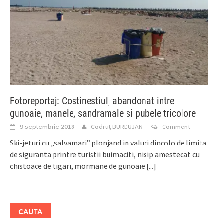
Fotoreportaj: Costinestiul, abandonat intre
gunoaie, manele, sandramale si pubele tricolore
9 septembrie 2018
Codruț BURDUJAN
Comment
Ski-jeturi cu „salvamari” plonjand in valuri dincolo de limita
de siguranta printre turistii buimaciti, nisip amestecat cu
chistoace de tigari, mormane de gunoaie
[...]
CAUTA