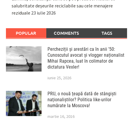
salubritate deșeurile reciclabile sau cele menajere
reziduale
23 iulie 2026
POPULAR
COMMENTS
TAGS
Percheziții și arestări ca în anii ’50:
Cunoscutul avocat și vlogger naționalist
Mihai Rapcea, luat în colimator de
dictatura Vexler!
iunie 25, 2026
PRU, o nouă ţeapă dată de stângişti
naţionaliştilor? Politica like-urilor
numărate la Moscova!
martie 16, 2016