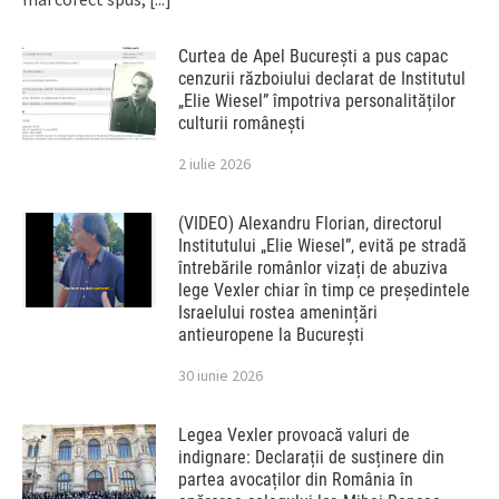
Curtea de Apel București a pus capac
cenzurii războiului declarat de Institutul
„Elie Wiesel” împotriva personalităților
culturii românești
2 iulie 2026
(VIDEO) Alexandru Florian, directorul
Institutului „Elie Wiesel”, evită pe stradă
întrebările românlor vizați de abuziva
lege Vexler chiar în timp ce președintele
Israelului rostea amenințări
antieuropene la București
30 iunie 2026
Legea Vexler provoacă valuri de
indignare: Declarații de susținere din
partea avocaților din România în