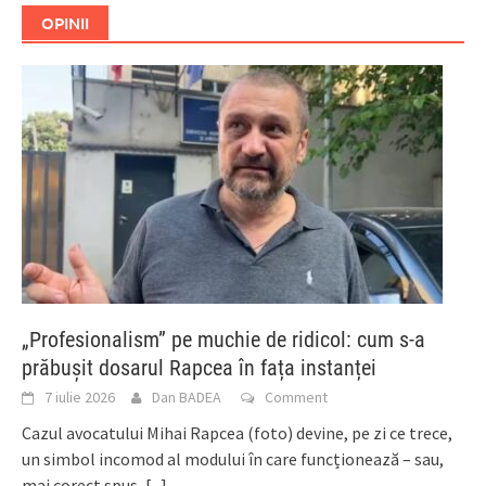
OPINII
„Profesionalism” pe muchie de ridicol: cum s-a
prăbușit dosarul Rapcea în fața instanței
7 iulie 2026
Dan BADEA
Comment
Cazul avocatului Mihai Rapcea (foto) devine, pe zi ce trece,
un simbol incomod al modului în care funcționează – sau,
mai corect spus,
[...]