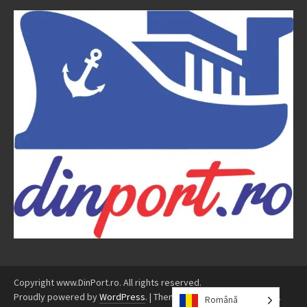
Copyright www.DinPort.ro. All rights reserved.
Proudly powered by
WordPress
.
|
Theme: Awaken by
ThemezHut
.
Română