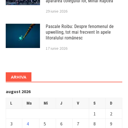
apărarea colegului lor, Mihai Rapcea
29 iunie 2026
Pascale Roibu: Despre fenomenul de
upwelling, tot mai frecvent în apele
litoralului românesc
17 iunie 2026
ARHIVA
august 2026
L
Ma
Mi
J
V
S
D
1
2
3
4
5
6
7
8
9