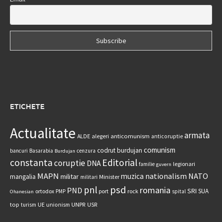
ETICHETE
Actualitate
armata
anticomunism
ALDE
alegeri
anticoruptie
comunism
codrut burdujan
bancuri
Basarabia
cenzura
Burdujan
constanta
Editorial
coruptie
DNA
legionari
familie
guvern
MAPN
nationalism
NATO
muzica
militar
mangalia
Minister
militari
psd
pnl
romania
PND
SRI
SUA
ortodox
port
rock
PMP
spital
Ohanesian
UNPR
top
UE
USR
turism
unionism