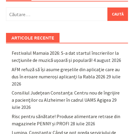
Caută
după:
ARTICOLE RECENTE
Festivalul Mamaia 2026: S-a dat startul înscrierilor la
secțiunile de muzică ușoară și populară!
4 august 2026
AFM refuză să își asume greșelile din aplicație care au
dus în eroare numeroși aplicanți la Rabla 2026
29 iulie
2026
Consiliul Județean Constanța: Centru nou de îngrijire
a pacienților cu Alzheimer în cadrul UAMS Agigea
29
iulie 2026
Risc pentru sănătate! Produse alimentare retrase din
magazinele PENNY și PROFI
28 iulie 2026
Lumina, Constanța: Când se pot preda serviciului de