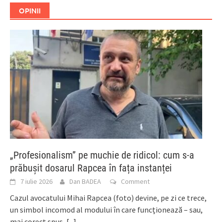
OPINII
„Profesionalism” pe muchie de ridicol: cum s-a
prăbușit dosarul Rapcea în fața instanței
7 iulie 2026
Dan BADEA
Comment
Cazul avocatului Mihai Rapcea (foto) devine, pe zi ce trece,
un simbol incomod al modului în care funcționează – sau,
mai corect spus,
[...]