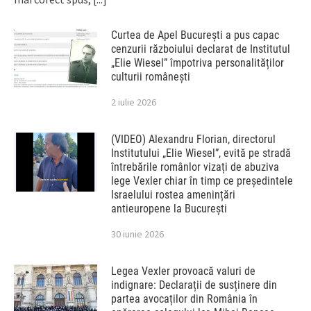
Curtea de Apel București a pus capac
cenzurii războiului declarat de Institutul
„Elie Wiesel” împotriva personalităților
culturii românești
2 iulie 2026
(VIDEO) Alexandru Florian, directorul
Institutului „Elie Wiesel”, evită pe stradă
întrebările românlor vizați de abuziva
lege Vexler chiar în timp ce președintele
Israelului rostea amenințări
antieuropene la București
30 iunie 2026
Legea Vexler provoacă valuri de
indignare: Declarații de susținere din
partea avocaților din România în