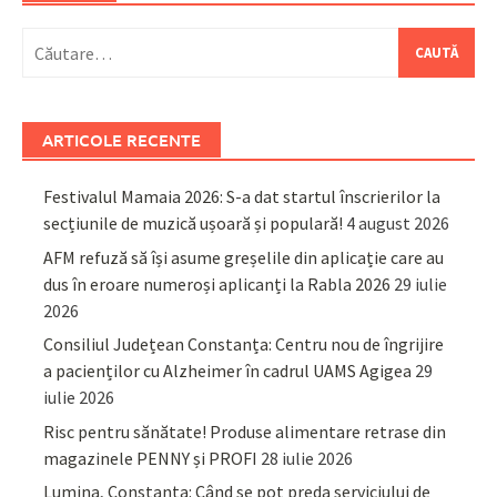
Caută
după:
ARTICOLE RECENTE
Festivalul Mamaia 2026: S-a dat startul înscrierilor la
secțiunile de muzică ușoară și populară!
4 august 2026
AFM refuză să își asume greșelile din aplicație care au
dus în eroare numeroși aplicanți la Rabla 2026
29 iulie
2026
Consiliul Județean Constanța: Centru nou de îngrijire
a pacienților cu Alzheimer în cadrul UAMS Agigea
29
iulie 2026
Risc pentru sănătate! Produse alimentare retrase din
magazinele PENNY și PROFI
28 iulie 2026
Lumina, Constanța: Când se pot preda serviciului de