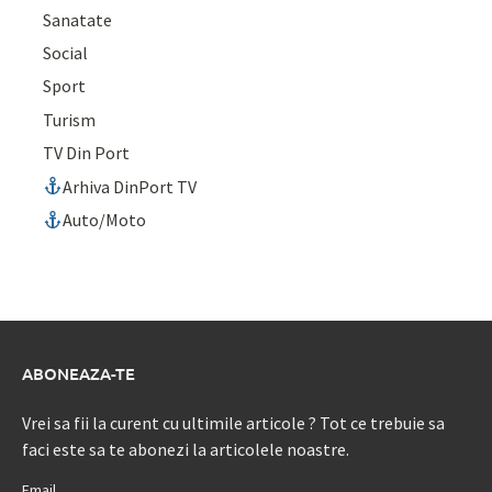
Sanatate
Social
Sport
Turism
TV Din Port
Arhiva DinPort TV
Auto/Moto
ABONEAZA-TE
Vrei sa fii la curent cu ultimile articole ? Tot ce trebuie sa
faci este sa te abonezi la articolele noastre.
Email