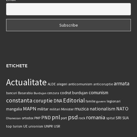
ETICHETE
Actualitate
armata
anticomunism
ALDE
alegeri
anticoruptie
comunism
codrut burdujan
bancuri
Basarabia
cenzura
Burdujan
constanta
Editorial
coruptie
DNA
legionari
familie
guvern
MAPN
nationalism
NATO
muzica
militar
mangalia
Minister
militari
psd
pnl
romania
PND
SRI
SUA
ortodox
port
rock
PMP
spital
Ohanesian
UNPR
top
UE
USR
turism
unionism