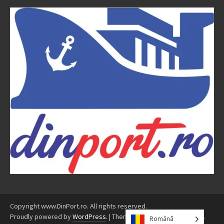
Copyright www.DinPort.ro. All rights reserved.
Proudly powered by
WordPress
.
|
Theme: Awaken by
ThemezHut
.
Română