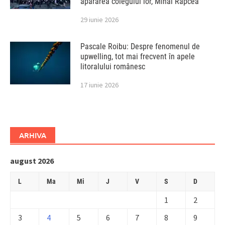
apărarea colegului lor, Mihai Rapcea
29 iunie 2026
Pascale Roibu: Despre fenomenul de
upwelling, tot mai frecvent în apele
litoralului românesc
17 iunie 2026
ARHIVA
august 2026
L
Ma
Mi
J
V
S
D
1
2
3
4
5
6
7
8
9