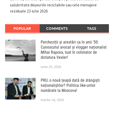
salubritate deșeurile reciclabile sau cele menajere
reziduale
23 iulie 2026
POPULAR
COMMENTS
TAGS
Percheziții și arestări ca în anii ’50:
Cunoscutul avocat și vlogger naționalist
Mihai Rapcea, luat în colimator de
dictatura Vexler!
iunie 25, 2026
PRU, o nouă ţeapă dată de stângişti
naţionaliştilor? Politica like-urilor
numărate la Moscova!
martie 16, 2016