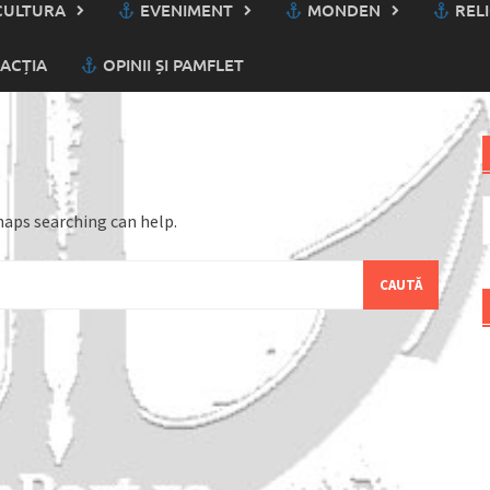
ULTURA
EVENIMENT
MONDEN
RELI
ACȚIA
OPINII ȘI PAMFLET
C
haps searching can help.
d