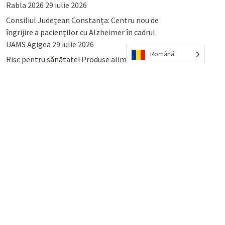
Rabla 2026
29 iulie 2026
Consiliul Județean Constanța: Centru nou de
îngrijire a pacienților cu Alzheimer în cadrul
UAMS Agigea
29 iulie 2026
Română
Risc pentru sănătate! Produse alimentare
retrase din magazinele PENNY și PROFI
28
iulie 2026
Lumina, Constanța: Când se pot preda
serviciului de salubritate deșeurile reciclabile
sau cele menajere reziduale
23 iulie 2026
POPULAR
COMMENTS
TAGS
Percheziții și arestări ca în anii
’50: Cunoscutul avocat și vlogger
naționalist Mihai Rapcea, luat în
colimator de dictatura Vexler!