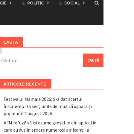
GIE
POLITIC
SOCIAL
CAUTA
aută
upă:
ARTICOLE RECENTE
Festivalul Mamaia 2026: S-a dat startul
înscrierilor la secțiunile de muzică ușoară și
populară!
4 august 2026
AFM refuză să își asume greșelile din aplicație
care au dus în eroare numeroși aplicanți la