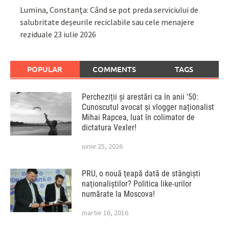
Lumina, Constanța: Când se pot preda serviciului de
salubritate deșeurile reciclabile sau cele menajere
reziduale
23 iulie 2026
POPULAR
COMMENTS
TAGS
Percheziții și arestări ca în anii ’50:
Cunoscutul avocat și vlogger naționalist
Mihai Rapcea, luat în colimator de
dictatura Vexler!
iunie 25, 2026
PRU, o nouă ţeapă dată de stângişti
naţionaliştilor? Politica like-urilor
numărate la Moscova!
martie 16, 2016