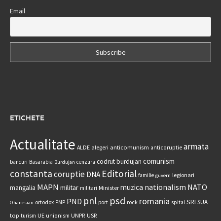
Email
ETICHETE
Actualitate
armata
anticomunism
ALDE
alegeri
anticoruptie
comunism
codrut burdujan
bancuri
Basarabia
cenzura
Burdujan
constanta
Editorial
coruptie
DNA
legionari
familie
guvern
MAPN
nationalism
NATO
muzica
militar
mangalia
Minister
militari
psd
pnl
romania
PND
SRI
SUA
ortodox
port
rock
PMP
spital
Ohanesian
UNPR
top
UE
USR
turism
unionism