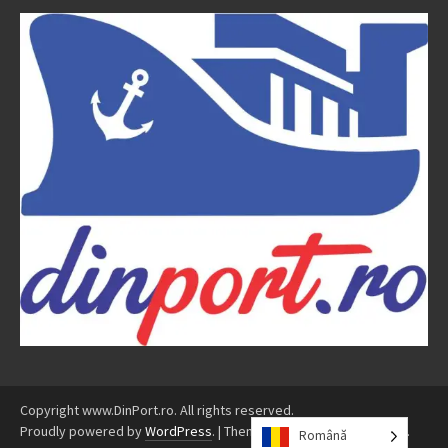
Copyright www.DinPort.ro. All rights reserved.
Proudly powered by
WordPress
.
|
Theme: Awaken by
ThemezHut
.
Română