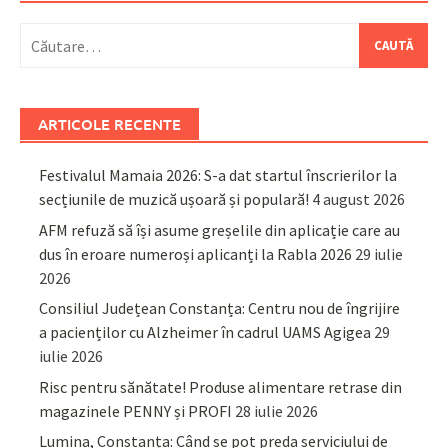
Caută
după:
ARTICOLE RECENTE
Festivalul Mamaia 2026: S-a dat startul înscrierilor la
secțiunile de muzică ușoară și populară!
4 august 2026
AFM refuză să își asume greșelile din aplicație care au
dus în eroare numeroși aplicanți la Rabla 2026
29 iulie
2026
Consiliul Județean Constanța: Centru nou de îngrijire
a pacienților cu Alzheimer în cadrul UAMS Agigea
29
iulie 2026
Risc pentru sănătate! Produse alimentare retrase din
magazinele PENNY și PROFI
28 iulie 2026
Lumina, Constanța: Când se pot preda serviciului de