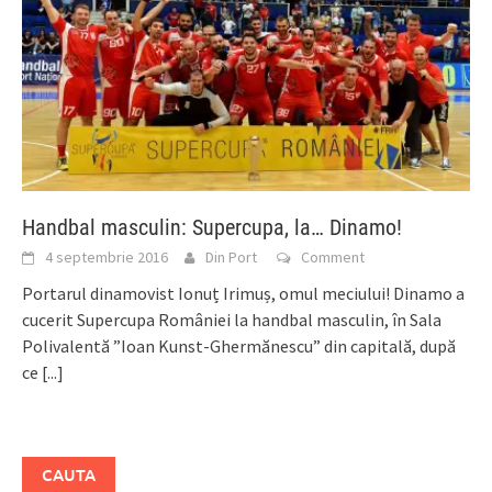
Handbal masculin: Supercupa, la… Dinamo!
4 septembrie 2016
Din Port
Comment
Portarul dinamovist Ionuț Irimuș, omul meciului! Dinamo a
cucerit Supercupa României la handbal masculin, în Sala
Polivalentă ”Ioan Kunst-Ghermănescu” din capitală, după
ce
[...]
CAUTA