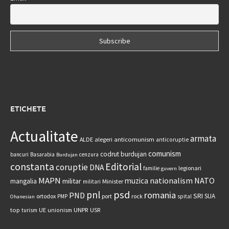
ETICHETE
Actualitate
armata
anticomunism
ALDE
alegeri
anticoruptie
comunism
codrut burdujan
bancuri
Basarabia
cenzura
Burdujan
constanta
Editorial
coruptie
DNA
legionari
familie
guvern
MAPN
nationalism
NATO
muzica
militar
mangalia
Minister
militari
psd
pnl
romania
PND
SRI
SUA
ortodox
port
rock
PMP
spital
Ohanesian
UNPR
top
UE
USR
turism
unionism