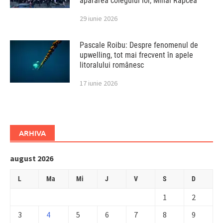
apărarea colegului lor, Mihai Rapcea
29 iunie 2026
Pascale Roibu: Despre fenomenul de
upwelling, tot mai frecvent în apele
litoralului românesc
17 iunie 2026
ARHIVA
august 2026
L
Ma
Mi
J
V
S
D
1
2
3
4
5
6
7
8
9