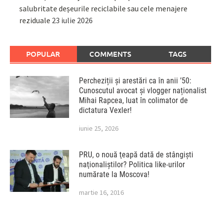
salubritate deșeurile reciclabile sau cele menajere
reziduale
23 iulie 2026
POPULAR
COMMENTS
TAGS
Percheziții și arestări ca în anii ’50:
Cunoscutul avocat și vlogger naționalist
Mihai Rapcea, luat în colimator de
dictatura Vexler!
iunie 25, 2026
PRU, o nouă ţeapă dată de stângişti
naţionaliştilor? Politica like-urilor
numărate la Moscova!
martie 16, 2016