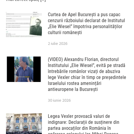
Curtea de Apel București a pus capac
cenzurii războiului declarat de Institutul
„Elie Wiesel” împotriva personalităților
culturii românești
2 iulie 2026
(VIDEO) Alexandru Florian, directorul
Institutului „Elie Wiesel”, evită pe stradă
întrebările românlor vizați de abuziva
lege Vexler chiar în timp ce președintele
Israelului rostea amenințări
antieuropene la București
30 iunie 2026
Legea Vexler provoacă valuri de
indignare: Declarații de susținere din
partea avocaților din România în