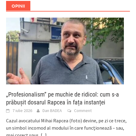
OPINII
„Profesionalism” pe muchie de ridicol: cum s-a
prăbușit dosarul Rapcea în fața instanței
7 iulie 2026
Dan BADEA
Comment
Cazul avocatului Mihai Rapcea (foto) devine, pe zi ce trece,
un simbol incomod al modului în care funcționează – sau,
mai corect spus,
[...]