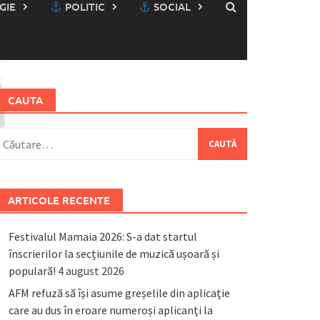
GIE
POLITIC
SOCIAL
CAUTA
aută
upă:
ARTICOLE RECENTE
Festivalul Mamaia 2026: S-a dat startul
înscrierilor la secțiunile de muzică ușoară și
populară!
4 august 2026
AFM refuză să își asume greșelile din aplicație
care au dus în eroare numeroși aplicanți la