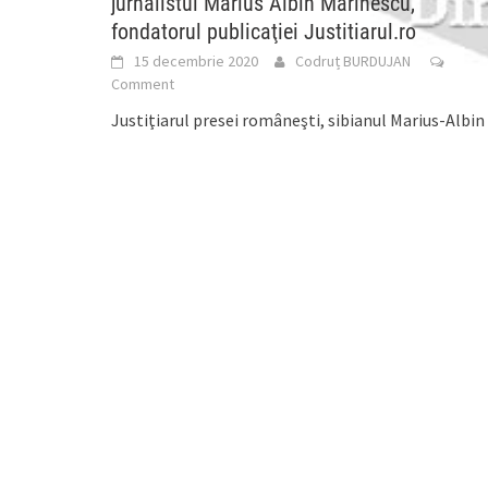
jurnalistul Marius Albin Marinescu,
fondatorul publicaţiei Justitiarul.ro
15 decembrie 2020
Codruț BURDUJAN
Comment
Justiţiarul presei româneşti, sibianul Marius-Albin
Marinescu, ne-a părăsit astăzi, în cursul după-
amiezii, în urma unui stop cardio-respirator.
Cumplita veste am primit-o de la
[...]