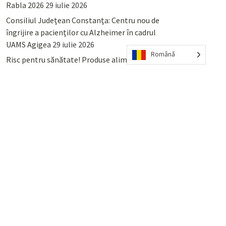
Rabla 2026
29 iulie 2026
Consiliul Județean Constanța: Centru nou de
îngrijire a pacienților cu Alzheimer în cadrul
UAMS Agigea
29 iulie 2026
Română
Risc pentru sănătate! Produse alimentare
retrase din magazinele PENNY și PROFI
28
iulie 2026
Lumina, Constanța: Când se pot preda
serviciului de salubritate deșeurile reciclabile
sau cele menajere reziduale
23 iulie 2026
POPULAR
COMMENTS
TAGS
Percheziții și arestări ca în anii
’50: Cunoscutul avocat și vlogger
naționalist Mihai Rapcea, luat în
colimator de dictatura Vexler!