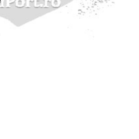
e
u
e