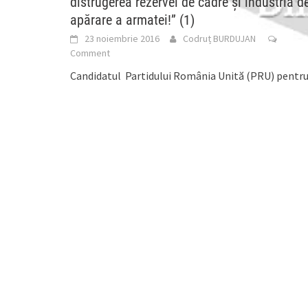
distrugerea rezervei de cadre și industria d
apărare a armatei!” (1)
23 noiembrie 2016
Codruț BURDUJAN
Comment
Candidatul Partidului România Unită (PRU) pentr
Camera Deputaților, Dumitru Bădrăgan, încadrat d
foști ofițeri ai Apărării, a susținut în cursul acestei
săptămâni o
[...]