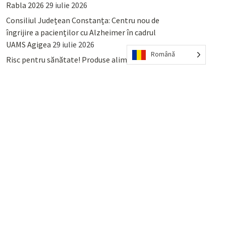
Rabla 2026
29 iulie 2026
Consiliul Județean Constanța: Centru nou de
îngrijire a pacienților cu Alzheimer în cadrul
UAMS Agigea
29 iulie 2026
Română
Risc pentru sănătate! Produse alimentare
retrase din magazinele PENNY și PROFI
28
iulie 2026
Lumina, Constanța: Când se pot preda
serviciului de salubritate deșeurile reciclabile
sau cele menajere reziduale
23 iulie 2026
POPULAR
COMMENTS
TAGS
Percheziții și arestări ca în anii
’50: Cunoscutul avocat și vlogger
naționalist Mihai Rapcea, luat în
colimator de dictatura Vexler!