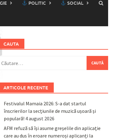
GIE
POLITIC
SOCIAL
CAUTA
aută
upă:
ARTICOLE RECENTE
Festivalul Mamaia 2026: S-a dat startul
înscrierilor la secțiunile de muzică ușoară și
populară!
4 august 2026
AFM refuză să își asume greșelile din aplicație
care au dus în eroare numeroși aplicanți la