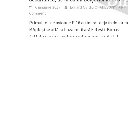
6 ianuarie 2017
Eduard Ovidiu OHANESIAN
Comment
Primul lot de avioane F-16 au intrat deja în dotarea
MApN și se află la baza militară Fetești-Borcea.
Astfel, cele mai performante aeronave ale
[...]