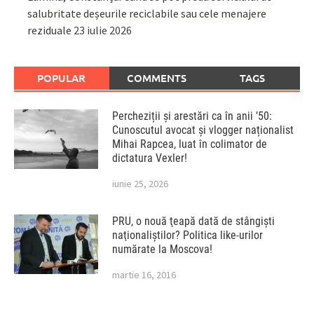
salubritate deșeurile reciclabile sau cele menajere
reziduale
23 iulie 2026
POPULAR
COMMENTS
TAGS
Percheziții și arestări ca în anii ’50:
Cunoscutul avocat și vlogger naționalist
Mihai Rapcea, luat în colimator de
dictatura Vexler!
iunie 25, 2026
PRU, o nouă ţeapă dată de stângişti
naţionaliştilor? Politica like-urilor
numărate la Moscova!
martie 16, 2016