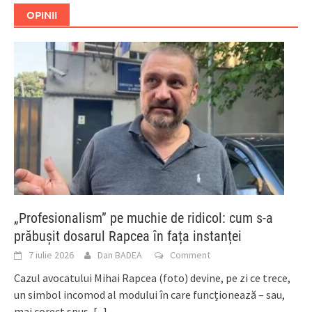
OPINII
„Profesionalism” pe muchie de ridicol: cum s-a
prăbușit dosarul Rapcea în fața instanței
7 iulie 2026
Dan BADEA
Comment
Cazul avocatului Mihai Rapcea (foto) devine, pe zi ce trece,
un simbol incomod al modului în care funcționează – sau,
mai corect spus,
[...]