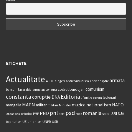
ETICHETE
Actualitate
armata
anticomunism
ALDE
alegeri
anticoruptie
comunism
codrut burdujan
bancuri
Basarabia
cenzura
Burdujan
constanta
Editorial
coruptie
DNA
legionari
familie
guvern
MAPN
nationalism
NATO
muzica
militar
mangalia
Minister
militari
psd
pnl
romania
PND
SRI
SUA
ortodox
port
rock
PMP
spital
Ohanesian
UNPR
top
UE
USR
turism
unionism