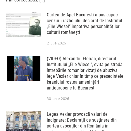
Curtea de Apel București a pus capac
cenzurii războiului declarat de Institutul
„Elie Wiesel” împotriva personalităților
culturii românești
2 iulie 2026
(VIDEO) Alexandru Florian, directorul
Institutului „Elie Wiesel”, evită pe stradă
întrebările românlor vizați de abuziva
lege Vexler chiar în timp ce președintele
Israelului rostea amenințări
antieuropene la București
30 iunie 2026
Legea Vexler provoacă valuri de
indignare: Declarații de susținere din
partea avocaților din România în