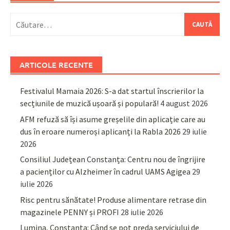
Caută
după:
ARTICOLE RECENTE
Festivalul Mamaia 2026: S-a dat startul înscrierilor la
secțiunile de muzică ușoară și populară!
4 august 2026
AFM refuză să își asume greșelile din aplicație care au
dus în eroare numeroși aplicanți la Rabla 2026
29 iulie
2026
Consiliul Județean Constanța: Centru nou de îngrijire
a pacienților cu Alzheimer în cadrul UAMS Agigea
29
iulie 2026
Risc pentru sănătate! Produse alimentare retrase din
magazinele PENNY și PROFI
28 iulie 2026
Lumina, Constanța: Când se pot preda serviciului de