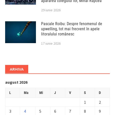
apărarea colegului lor, Mihai Rapcea
29 iunie 2026
Pascale Roibu: Despre fenomenul de
upwelling, tot mai frecvent în apele
litoralului românesc
17 iunie 2026
ARHIVA
august 2026
L
Ma
Mi
J
V
S
D
1
2
3
4
5
6
7
8
9