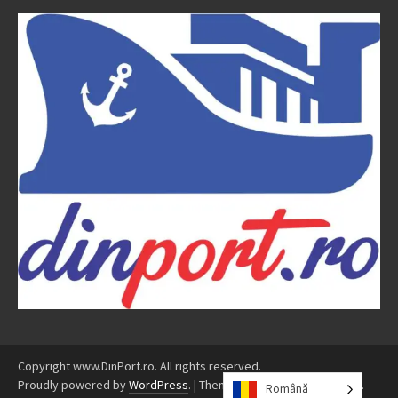
Copyright www.DinPort.ro. All rights reserved.
Proudly powered by
WordPress
.
|
Theme: Awaken by
ThemezHut
.
Română