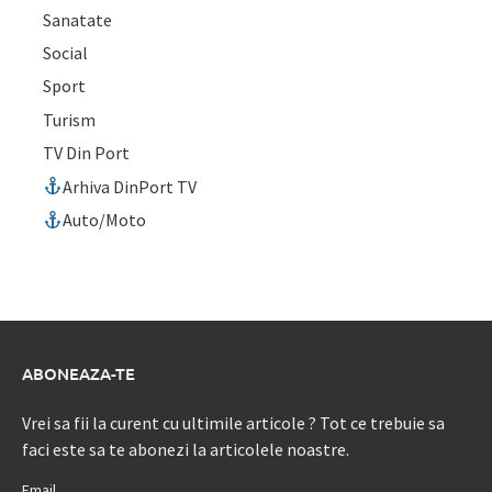
Sanatate
Social
Sport
Turism
TV Din Port
Arhiva DinPort TV
Auto/Moto
ABONEAZA-TE
Vrei sa fii la curent cu ultimile articole ? Tot ce trebuie sa
faci este sa te abonezi la articolele noastre.
Email