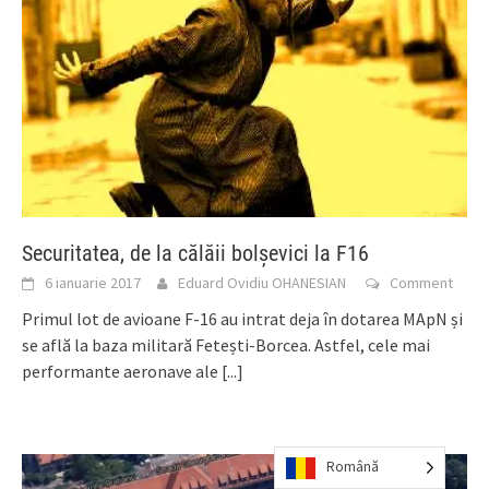
Securitatea, de la călăii bolșevici la F16
6 ianuarie 2017
Eduard Ovidiu OHANESIAN
Comment
Primul lot de avioane F-16 au intrat deja în dotarea MApN și
se află la baza militară Fetești-Borcea. Astfel, cele mai
performante aeronave ale
[...]
Română