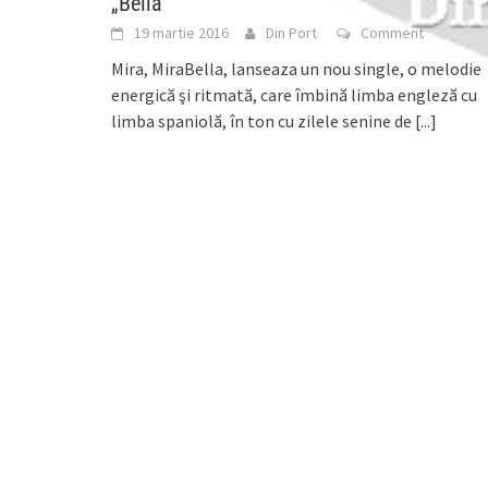
„Bella”
19 martie 2016
Din Port
Comment
Mira, MiraBella, lanseaza un nou single, o melodie
energică şi ritmată, care îmbină limba engleză cu
limba spaniolă, în ton cu zilele senine de
[...]