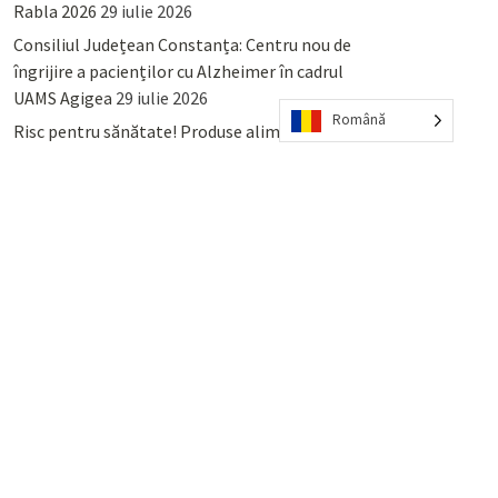
Rabla 2026
29 iulie 2026
Consiliul Județean Constanța: Centru nou de
îngrijire a pacienților cu Alzheimer în cadrul
UAMS Agigea
29 iulie 2026
Română
Risc pentru sănătate! Produse alimentare
retrase din magazinele PENNY și PROFI
28
iulie 2026
Lumina, Constanța: Când se pot preda
serviciului de salubritate deșeurile reciclabile
sau cele menajere reziduale
23 iulie 2026
POPULAR
COMMENTS
TAGS
Percheziții și arestări ca în anii
’50: Cunoscutul avocat și vlogger
naționalist Mihai Rapcea, luat în
colimator de dictatura Vexler!