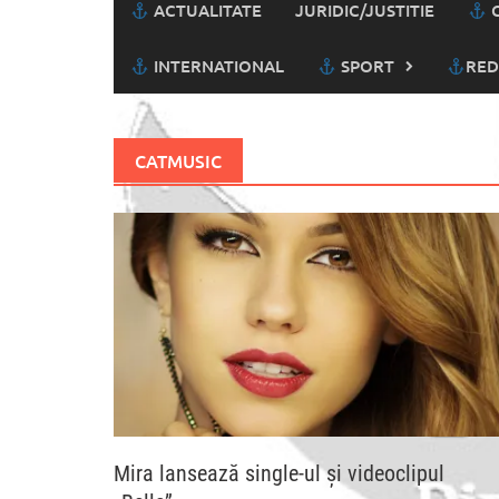
ACTUALITATE
JURIDIC/JUSTITIE
C
INTERNATIONAL
SPORT
RED
CATMUSIC
Mira lansează single-ul şi videoclipul