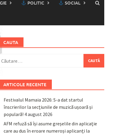
GIE
POLITIC
SOCIAL
CAUTA
aută
upă:
ARTICOLE RECENTE
Festivalul Mamaia 2026: S-a dat startul
înscrierilor la secțiunile de muzică ușoară și
populară!
4 august 2026
AFM refuză să își asume greșelile din aplicație
care au dus în eroare numeroși aplicanți la