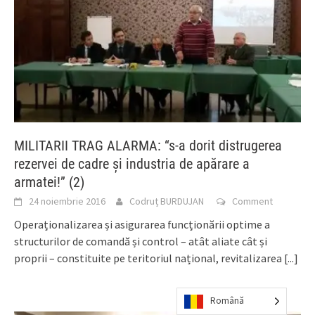
MILITARII TRAG ALARMA: “s-a dorit distrugerea
rezervei de cadre și industria de apărare a
armatei!” (2)
24 noiembrie 2016
Codruț BURDUJAN
Comment
Operaționalizarea și asigurarea funcționării optime a
structurilor de comandă și control – atât aliate cât și
proprii – constituite pe teritoriul național, revitalizarea
[...]
Română