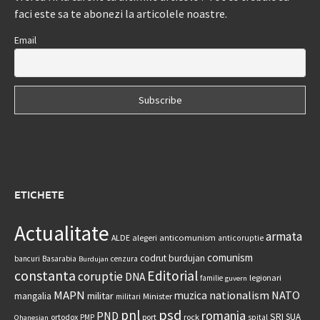
faci este sa te abonezi la articolele noastre.
Email
ETICHETE
Actualitate
armata
anticomunism
ALDE
alegeri
anticoruptie
comunism
codrut burdujan
bancuri
Basarabia
cenzura
Burdujan
constanta
Editorial
coruptie
DNA
legionari
familie
guvern
MAPN
nationalism
NATO
muzica
militar
mangalia
Minister
militari
psd
pnl
romania
PND
SRI
SUA
ortodox
port
rock
PMP
spital
Ohanesian