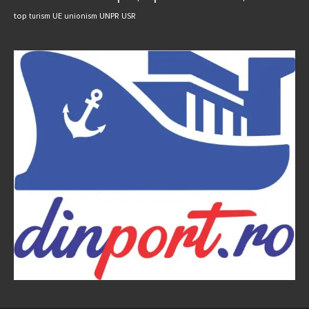
UNPR
top
UE
USR
turism
unionism