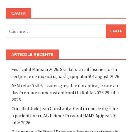
CAUTA
Caută
după:
ARTICOLE RECENTE
Festivalul Mamaia 2026: S-a dat startul înscrierilor la
secțiunile de muzică ușoară și populară!
4 august 2026
AFM refuză să își asume greșelile din aplicație care au
dus în eroare numeroși aplicanți la Rabla 2026
29 iulie
2026
Consiliul Județean Constanța: Centru nou de îngrijire
a pacienților cu Alzheimer în cadrul UAMS Agigea
29
iulie 2026
Risc pentru sănătate! Produse alimentare retrase din