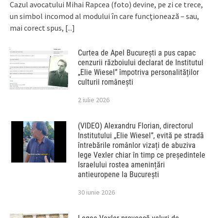
Cazul avocatului Mihai Rapcea (foto) devine, pe zi ce trece,
un simbol incomod al modului în care funcționează – sau,
mai corect spus,
[...]
Curtea de Apel București a pus capac
cenzurii războiului declarat de Institutul
„Elie Wiesel” împotriva personalităților
culturii românești
2 iulie 2026
(VIDEO) Alexandru Florian, directorul
Institutului „Elie Wiesel”, evită pe stradă
întrebările românlor vizați de abuziva
lege Vexler chiar în timp ce președintele
Israelului rostea amenințări
antieuropene la București
30 iunie 2026