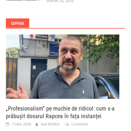
martie 16, 2016
OPINII
„Profesionalism” pe muchie de ridicol: cum s-a
prăbușit dosarul Rapcea în fața instanței
7 iulie 2026
Dan BADEA
Comment