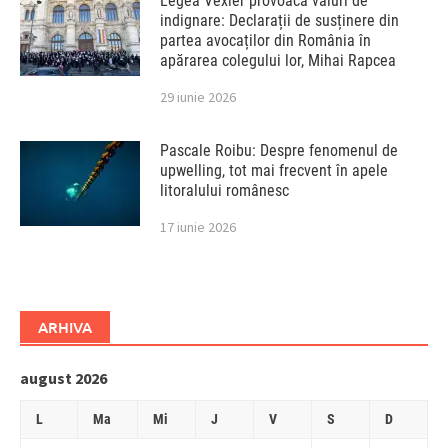
Legea Vexler provoacă valuri de
indignare: Declarații de susținere din
partea avocaților din România în
apărarea colegului lor, Mihai Rapcea
29 iunie 2026
Pascale Roibu: Despre fenomenul de
upwelling, tot mai frecvent în apele
litoralului românesc
17 iunie 2026
ARHIVA
august 2026
L
Ma
Mi
J
V
S
D