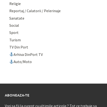
Religie
Reportaj / Calatorii / Pelerinaje
Sanatate
Social
Sport
Turism
TV Din Port
Arhiva DinPort TV
Auto/Moto
ABONEAZA-TE
Vrei sa fii la curent cu ultimile articole ? Tot ce trebuie sa