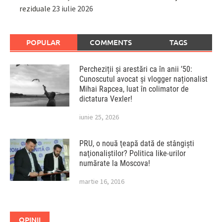
reziduale
23 iulie 2026
POPULAR
COMMENTS
TAGS
Percheziții și arestări ca în anii ’50:
Cunoscutul avocat și vlogger naționalist
Mihai Rapcea, luat în colimator de
dictatura Vexler!
iunie 25, 2026
PRU, o nouă ţeapă dată de stângişti
naţionaliştilor? Politica like-urilor
numărate la Moscova!
martie 16, 2016
OPINII