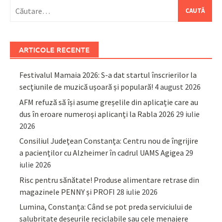
Caută
după:
ARTICOLE RECENTE
Festivalul Mamaia 2026: S-a dat startul înscrierilor la
secțiunile de muzică ușoară și populară!
4 august 2026
AFM refuză să își asume greșelile din aplicație care au
dus în eroare numeroși aplicanți la Rabla 2026
29 iulie
2026
Consiliul Județean Constanța: Centru nou de îngrijire
a pacienților cu Alzheimer în cadrul UAMS Agigea
29
iulie 2026
Risc pentru sănătate! Produse alimentare retrase din
magazinele PENNY și PROFI
28 iulie 2026
Lumina, Constanța: Când se pot preda serviciului de
salubritate deșeurile reciclabile sau cele menajere