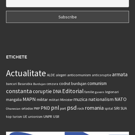
ETICHETE
Actualitate
armata
anticomunism
ALDE
alegeri
anticoruptie
comunism
codrut burdujan
bancuri
Basarabia
cenzura
Burdujan
constanta
Editorial
coruptie
DNA
legionari
familie
guvern
MAPN
nationalism
NATO
muzica
militar
mangalia
Minister
militari
psd
pnl
romania
PND
SRI
SUA
ortodox
port
rock
PMP
spital
Ohanesian
UNPR
top
UE
USR
turism
unionism