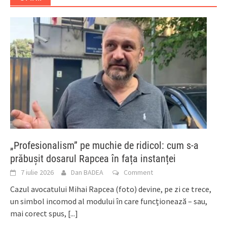
„Profesionalism” pe muchie de ridicol: cum s-a
prăbușit dosarul Rapcea în fața instanței
7 iulie 2026
Dan BADEA
Comment
Cazul avocatului Mihai Rapcea (foto) devine, pe zi ce trece,
un simbol incomod al modului în care funcționează – sau,
mai corect spus,
[...]