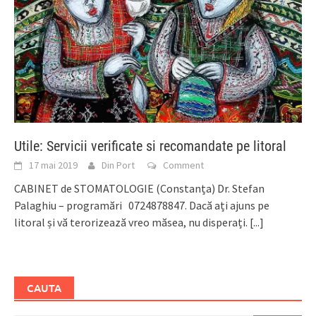
Utile: Servicii verificate si recomandate pe litoral
17 mai 2019
Din Port
Comment
CABINET de STOMATOLOGIE (Constanța) Dr. Stefan
Palaghiu – programări 0724878847. Dacă ați ajuns pe
litoral și vă terorizează vreo măsea, nu disperați.
[...]
CAUTA