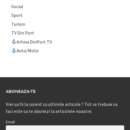
Social
Sport
Turism
TV Din Port
Arhiva DinPort TV
Auto/Moto
ABONEAZA-TE
Vrei sa fii la curent cu ultimile articole ? Tot ce trebuie sa
faci este sa te abonezi la articolele noastre.
Email