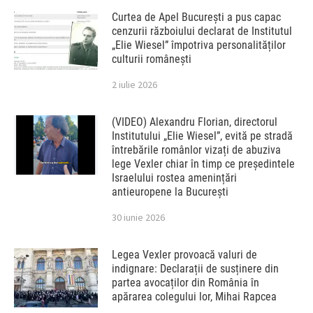
Curtea de Apel București a pus capac
cenzurii războiului declarat de Institutul
„Elie Wiesel” împotriva personalităților
culturii românești
2 iulie 2026
(VIDEO) Alexandru Florian, directorul
Institutului „Elie Wiesel”, evită pe stradă
întrebările românlor vizați de abuziva
lege Vexler chiar în timp ce președintele
Israelului rostea amenințări
antieuropene la București
30 iunie 2026
Legea Vexler provoacă valuri de
indignare: Declarații de susținere din
partea avocaților din România în
apărarea colegului lor, Mihai Rapcea