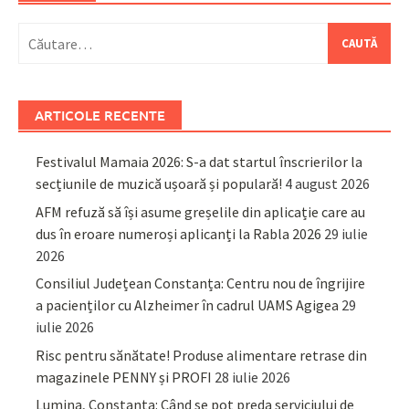
Caută
după:
ARTICOLE RECENTE
Festivalul Mamaia 2026: S-a dat startul înscrierilor la
secțiunile de muzică ușoară și populară!
4 august 2026
AFM refuză să își asume greșelile din aplicație care au
dus în eroare numeroși aplicanți la Rabla 2026
29 iulie
2026
Consiliul Județean Constanța: Centru nou de îngrijire
a pacienților cu Alzheimer în cadrul UAMS Agigea
29
iulie 2026
Risc pentru sănătate! Produse alimentare retrase din
magazinele PENNY și PROFI
28 iulie 2026
Lumina, Constanța: Când se pot preda serviciului de