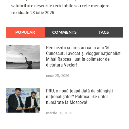
salubritate deșeurile reciclabile sau cele menajere
reziduale
23 iulie 2026
POPULAR
COMMENTS
TAGS
Percheziții și arestări ca în anii ’50:
Cunoscutul avocat și vlogger naționalist
Mihai Rapcea, luat în colimator de
dictatura Vexler!
iunie 25, 2026
PRU, o nouă ţeapă dată de stângişti
naţionaliştilor? Politica like-urilor
numărate la Moscova!
martie 16, 2016