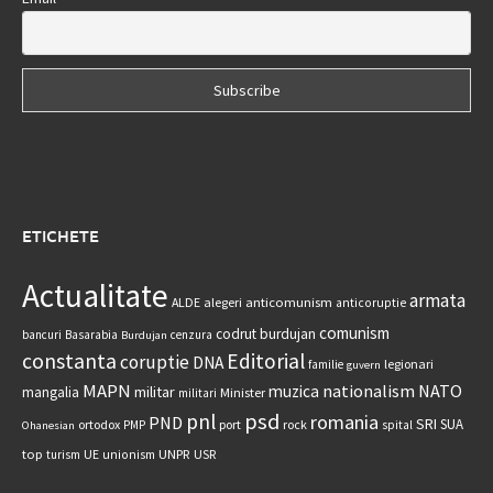
ETICHETE
Actualitate
armata
anticomunism
ALDE
alegeri
anticoruptie
comunism
codrut burdujan
bancuri
Basarabia
cenzura
Burdujan
constanta
Editorial
coruptie
DNA
legionari
familie
guvern
MAPN
nationalism
NATO
muzica
militar
mangalia
Minister
militari
psd
pnl
romania
PND
SRI
SUA
ortodox
port
rock
PMP
spital
Ohanesian
UNPR
top
UE
USR
turism
unionism