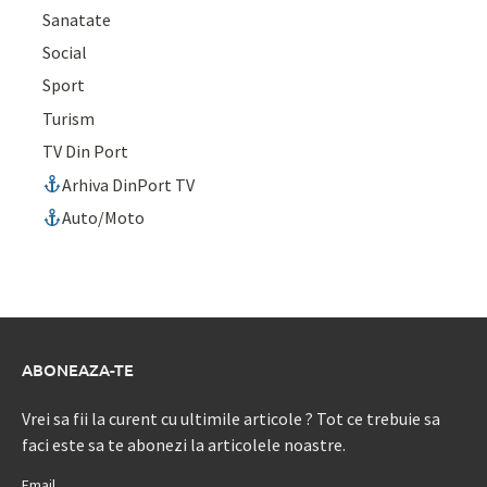
Sanatate
Social
Sport
Turism
TV Din Port
Arhiva DinPort TV
Auto/Moto
ABONEAZA-TE
Vrei sa fii la curent cu ultimile articole ? Tot ce trebuie sa
faci este sa te abonezi la articolele noastre.
Email