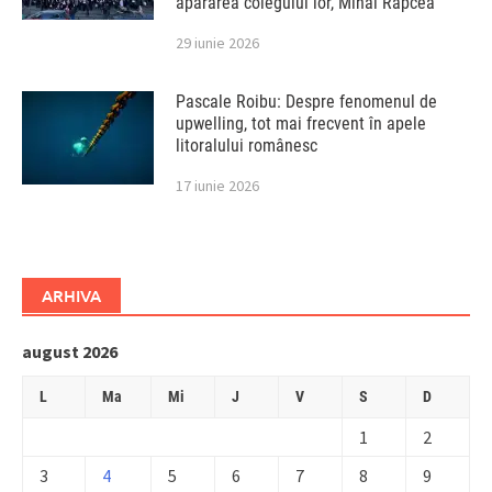
apărarea colegului lor, Mihai Rapcea
29 iunie 2026
Pascale Roibu: Despre fenomenul de
upwelling, tot mai frecvent în apele
litoralului românesc
17 iunie 2026
ARHIVA
august 2026
L
Ma
Mi
J
V
S
D
1
2
3
4
5
6
7
8
9