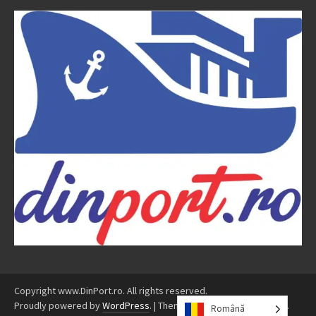
Copyright www.DinPort.ro. All rights reserved.
Proudly powered by
WordPress
.
|
Theme: Awaken by
ThemezHut
.
Română