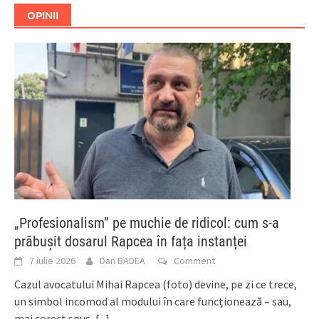
OPINII
„Profesionalism” pe muchie de ridicol: cum s-a
prăbușit dosarul Rapcea în fața instanței
7 iulie 2026
Dan BADEA
Comment
Cazul avocatului Mihai Rapcea (foto) devine, pe zi ce trece,
un simbol incomod al modului în care funcționează – sau,
mai corect spus,
[...]