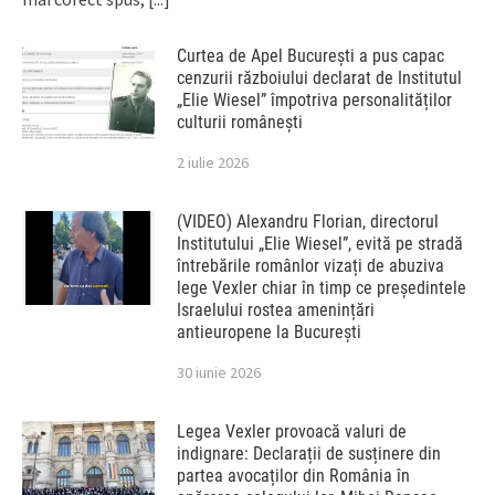
Curtea de Apel București a pus capac
cenzurii războiului declarat de Institutul
„Elie Wiesel” împotriva personalităților
culturii românești
2 iulie 2026
(VIDEO) Alexandru Florian, directorul
Institutului „Elie Wiesel”, evită pe stradă
întrebările românlor vizați de abuziva
lege Vexler chiar în timp ce președintele
Israelului rostea amenințări
antieuropene la București
30 iunie 2026
Legea Vexler provoacă valuri de
indignare: Declarații de susținere din
partea avocaților din România în