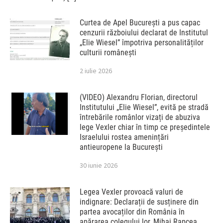
Curtea de Apel București a pus capac
cenzurii războiului declarat de Institutul
„Elie Wiesel” împotriva personalităților
culturii românești
2 iulie 2026
(VIDEO) Alexandru Florian, directorul
Institutului „Elie Wiesel”, evită pe stradă
întrebările românlor vizați de abuziva
lege Vexler chiar în timp ce președintele
Israelului rostea amenințări
antieuropene la București
30 iunie 2026
Legea Vexler provoacă valuri de
indignare: Declarații de susținere din
partea avocaților din România în
apărarea colegului lor, Mihai Rapcea