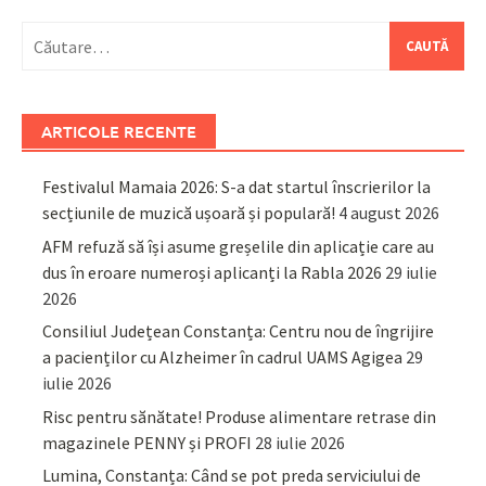
Caută
după:
ARTICOLE RECENTE
Festivalul Mamaia 2026: S-a dat startul înscrierilor la
secțiunile de muzică ușoară și populară!
4 august 2026
AFM refuză să își asume greșelile din aplicație care au
dus în eroare numeroși aplicanți la Rabla 2026
29 iulie
2026
Consiliul Județean Constanța: Centru nou de îngrijire
a pacienților cu Alzheimer în cadrul UAMS Agigea
29
iulie 2026
Risc pentru sănătate! Produse alimentare retrase din
magazinele PENNY și PROFI
28 iulie 2026
Lumina, Constanța: Când se pot preda serviciului de