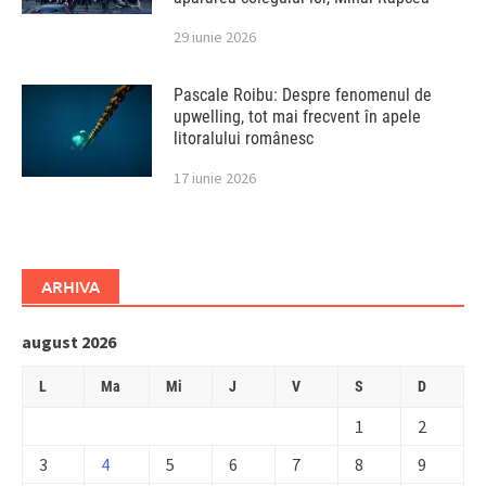
29 iunie 2026
Pascale Roibu: Despre fenomenul de
upwelling, tot mai frecvent în apele
litoralului românesc
17 iunie 2026
ARHIVA
august 2026
L
Ma
Mi
J
V
S
D
1
2
3
4
5
6
7
8
9