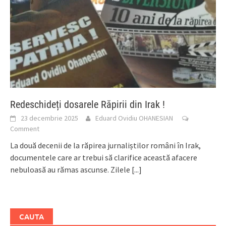
Redeschideți dosarele Răpirii din Irak !
23 decembrie 2025
Eduard Ovidiu OHANESIAN
Comment
La două decenii de la răpirea jurnaliștilor români în Irak,
documentele care ar trebui să clarifice această afacere
nebuloasă au rămas ascunse. Zilele
[...]
CAUTA