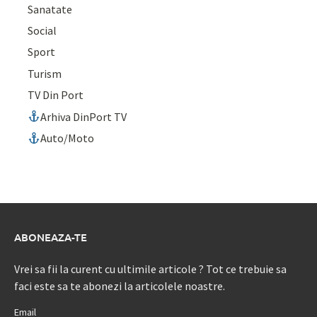
Sanatate
Social
Sport
Turism
TV Din Port
Arhiva DinPort TV
Auto/Moto
ABONEAZA-TE
Vrei sa fii la curent cu ultimile articole ? Tot ce trebuie sa
faci este sa te abonezi la articolele noastre.
Email