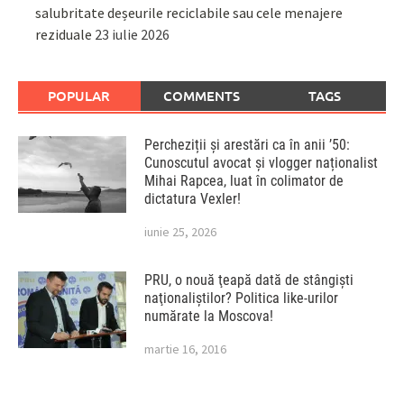
salubritate deșeurile reciclabile sau cele menajere
reziduale
23 iulie 2026
POPULAR
COMMENTS
TAGS
Percheziții și arestări ca în anii ’50:
Cunoscutul avocat și vlogger naționalist
Mihai Rapcea, luat în colimator de
dictatura Vexler!
iunie 25, 2026
PRU, o nouă ţeapă dată de stângişti
naţionaliştilor? Politica like-urilor
numărate la Moscova!
martie 16, 2016