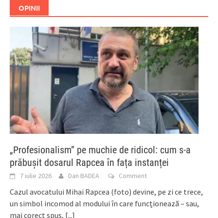
OPINII
„Profesionalism” pe muchie de ridicol: cum s-a
prăbușit dosarul Rapcea în fața instanței
7 iulie 2026
Dan BADEA
Comment
Cazul avocatului Mihai Rapcea (foto) devine, pe zi ce trece,
un simbol incomod al modului în care funcționează – sau,
mai corect spus,
[...]