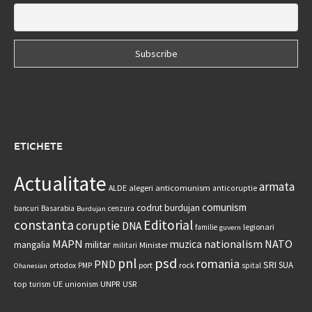
ETICHETE
Actualitate
armata
anticomunism
ALDE
alegeri
anticoruptie
comunism
codrut burdujan
bancuri
Basarabia
cenzura
Burdujan
constanta
Editorial
coruptie
DNA
legionari
familie
guvern
MAPN
nationalism
NATO
muzica
militar
mangalia
Minister
militari
psd
pnl
romania
PND
SRI
SUA
ortodox
port
rock
PMP
spital
Ohanesian
UNPR
top
UE
USR
turism
unionism