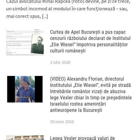
Cazul avocatului Mihai Rapcea (foto) devine, pe zi ce trece,
un simbol incomod al modului în care funcționează – sau,
mai corect spus,
[...]
Curtea de Apel București a pus capac
cenzurii războiului declarat de Institutul
„Elie Wiesel” împotriva personalităților
culturii românești
2 iulie 2026
(VIDEO) Alexandru Florian, directorul
Institutului „Elie Wiesel”, evită pe stradă
întrebările românlor vizați de abuziva
lege Vexler chiar în timp ce președintele
Israelului rostea amenințări
antieuropene la București
30 iunie 2026
Legea Vexler provoacă valuri de