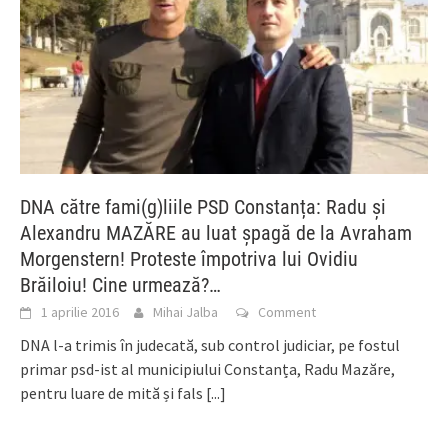
DNA către fami(g)liile PSD Constanța: Radu și
Alexandru MAZĂRE au luat șpagă de la Avraham
Morgenstern! Proteste împotriva lui Ovidiu
Brăiloiu! Cine urmează?…
1 aprilie 2016
Mihai Jalba
Comment
DNA l-a trimis în judecată, sub control judiciar, pe fostul
primar psd-ist al municipiului Constanța, Radu Mazăre,
pentru luare de mită și fals
[...]