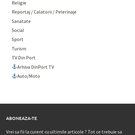
Religie
Reportaj / Calatorii / Pelerinaje
Sanatate
Social
Sport
Turism
TV Din Port
Arhiva DinPort TV
Auto/Moto
ABONEAZA-TE
Vrei sa fii la curent cu ultimile articole ? Tot ce trebuie sa