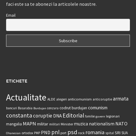
faci este sa te abonezi la articolele noastre.
Email
ETICHETE
Actualitate
armata
anticomunism
ALDE
alegeri
anticoruptie
comunism
codrut burdujan
bancuri
Basarabia
cenzura
Burdujan
constanta
Editorial
coruptie
DNA
legionari
familie
guvern
MAPN
nationalism
NATO
muzica
militar
mangalia
Minister
militari
psd
pnl
romania
PND
SRI
SUA
ortodox
port
rock
PMP
spital
Ohanesian