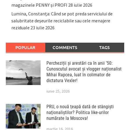
magazinele PENNY și PROFI
28 iulie 2026
Lumina, Constanța: Când se pot preda serviciului de
salubritate deșeurile reciclabile sau cele menajere
reziduale
23 iulie 2026
POPULAR
COMMENTS
TAGS
Percheziții și arestări ca în anii ’50:
Cunoscutul avocat și vlogger naționalist
Mihai Rapcea, luat în colimator de
dictatura Vexler!
iunie 25, 2026
PRU, o nouă ţeapă dată de stângişti
naţionaliştilor? Politica like-urilor
numărate la Moscova!
martie 16, 2016