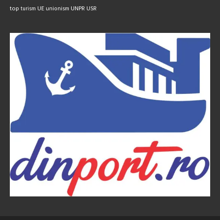
UNPR
top
UE
USR
turism
unionism