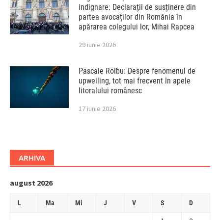
indignare: Declarații de susținere din
partea avocaților din România în
apărarea colegului lor, Mihai Rapcea
29 iunie 2026
Pascale Roibu: Despre fenomenul de
upwelling, tot mai frecvent în apele
litoralului românesc
17 iunie 2026
ARHIVA
august 2026
L
Ma
Mi
J
V
S
D