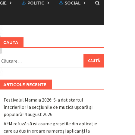
GIE
POLITIC
SOCIAL
CAUTA
aută
upă:
ARTICOLE RECENTE
Festivalul Mamaia 2026: S-a dat startul
înscrierilor la secțiunile de muzică ușoară și
populară!
4 august 2026
AFM refuză să își asume greșelile din aplicație
care au dus în eroare numeroși aplicanți la