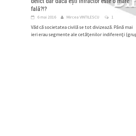
delict dar dacă eşti infractor este o mare
fală?!?
6 mai 2016
Mircea VINTILESCU
1
Văd că societatea civilă se tot divizează. Până mai
ieri erau segmente ale cetățenilor indiferenți (gru
deosebit de mare și consistent), apoi segmentul
[..