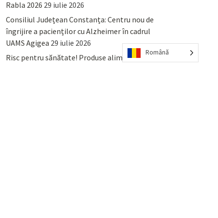
Rabla 2026
29 iulie 2026
Consiliul Județean Constanța: Centru nou de
îngrijire a pacienților cu Alzheimer în cadrul
UAMS Agigea
29 iulie 2026
Română
Risc pentru sănătate! Produse alimentare
retrase din magazinele PENNY și PROFI
28
iulie 2026
Lumina, Constanța: Când se pot preda
serviciului de salubritate deșeurile reciclabile
sau cele menajere reziduale
23 iulie 2026
POPULAR
COMMENTS
TAGS
Percheziții și arestări ca în anii
’50: Cunoscutul avocat și vlogger
naționalist Mihai Rapcea, luat în
colimator de dictatura Vexler!