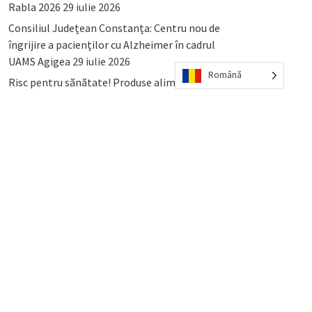
Rabla 2026
29 iulie 2026
Consiliul Județean Constanța: Centru nou de
îngrijire a pacienților cu Alzheimer în cadrul
UAMS Agigea
29 iulie 2026
Română
Risc pentru sănătate! Produse alimentare
retrase din magazinele PENNY și PROFI
28
iulie 2026
Lumina, Constanța: Când se pot preda
serviciului de salubritate deșeurile reciclabile
sau cele menajere reziduale
23 iulie 2026
POPULAR
COMMENTS
TAGS
Percheziții și arestări ca în anii
’50: Cunoscutul avocat și vlogger
naționalist Mihai Rapcea, luat în
colimator de dictatura Vexler!