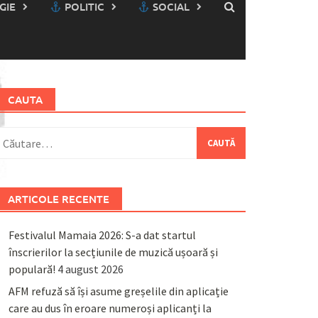
GIE
POLITIC
SOCIAL
CAUTA
aută
upă:
ARTICOLE RECENTE
Festivalul Mamaia 2026: S-a dat startul
înscrierilor la secțiunile de muzică ușoară și
populară!
4 august 2026
AFM refuză să își asume greșelile din aplicație
care au dus în eroare numeroși aplicanți la