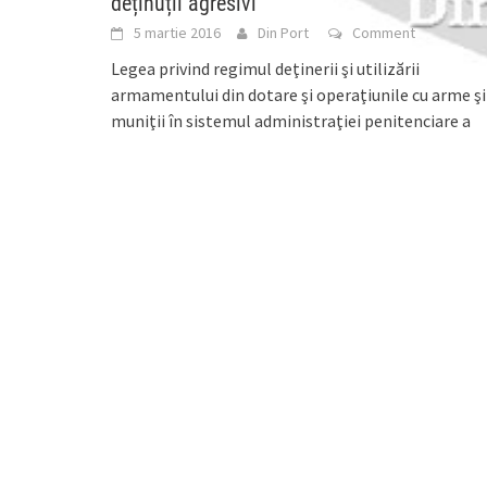
deținuții agresivi
5 martie 2016
Din Port
Comment
Legea privind regimul deţinerii şi utilizării
armamentului din dotare şi operaţiunile cu arme şi
muniţii în sistemul administraţiei penitenciare a
fost promulgată, joi,
[...]