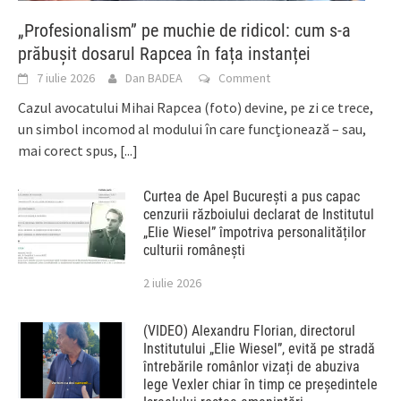
„Profesionalism” pe muchie de ridicol: cum s-a
prăbușit dosarul Rapcea în fața instanței
7 iulie 2026
Dan BADEA
Comment
Cazul avocatului Mihai Rapcea (foto) devine, pe zi ce trece,
un simbol incomod al modului în care funcționează – sau,
mai corect spus,
[...]
Curtea de Apel București a pus capac
cenzurii războiului declarat de Institutul
„Elie Wiesel” împotriva personalităților
culturii românești
2 iulie 2026
(VIDEO) Alexandru Florian, directorul
Institutului „Elie Wiesel”, evită pe stradă
întrebările românlor vizați de abuziva
lege Vexler chiar în timp ce președintele