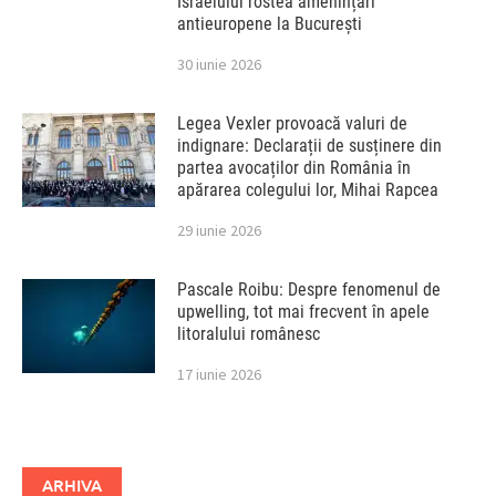
Israelului rostea amenințări
antieuropene la București
30 iunie 2026
Legea Vexler provoacă valuri de
indignare: Declarații de susținere din
partea avocaților din România în
apărarea colegului lor, Mihai Rapcea
29 iunie 2026
Pascale Roibu: Despre fenomenul de
upwelling, tot mai frecvent în apele
litoralului românesc
17 iunie 2026
ARHIVA