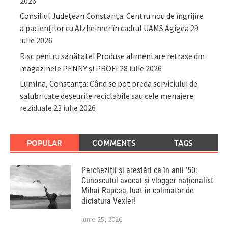
2026
Consiliul Județean Constanța: Centru nou de îngrijire
a pacienților cu Alzheimer în cadrul UAMS Agigea
29
iulie 2026
Risc pentru sănătate! Produse alimentare retrase din
magazinele PENNY și PROFI
28 iulie 2026
Lumina, Constanța: Când se pot preda serviciului de
salubritate deșeurile reciclabile sau cele menajere
reziduale
23 iulie 2026
POPULAR
COMMENTS
TAGS
Percheziții și arestări ca în anii ’50:
Cunoscutul avocat și vlogger naționalist
Mihai Rapcea, luat în colimator de
dictatura Vexler!
iunie 25, 2026