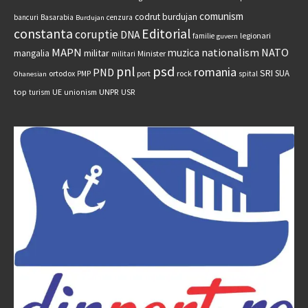
comunism
codrut burdujan
bancuri
Basarabia
cenzura
Burdujan
constanta
Editorial
coruptie
DNA
legionari
familie
guvern
MAPN
nationalism
NATO
muzica
militar
mangalia
Minister
militari
psd
pnl
romania
PND
SRI
SUA
ortodox
port
rock
PMP
spital
Ohanesian
UNPR
top
UE
USR
turism
unionism