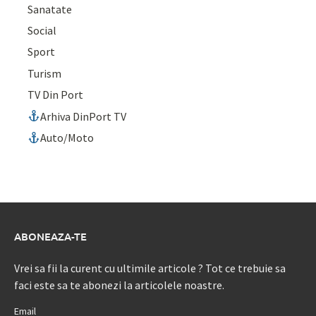
Sanatate
Social
Sport
Turism
TV Din Port
Arhiva DinPort TV
Auto/Moto
ABONEAZA-TE
Vrei sa fii la curent cu ultimile articole ? Tot ce trebuie sa
faci este sa te abonezi la articolele noastre.
Email