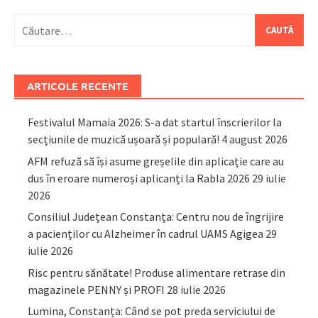
Caută
după:
ARTICOLE RECENTE
Festivalul Mamaia 2026: S-a dat startul înscrierilor la
secțiunile de muzică ușoară și populară!
4 august 2026
AFM refuză să își asume greșelile din aplicație care au
dus în eroare numeroși aplicanți la Rabla 2026
29 iulie
2026
Consiliul Județean Constanța: Centru nou de îngrijire
a pacienților cu Alzheimer în cadrul UAMS Agigea
29
iulie 2026
Risc pentru sănătate! Produse alimentare retrase din
magazinele PENNY și PROFI
28 iulie 2026
Lumina, Constanța: Când se pot preda serviciului de