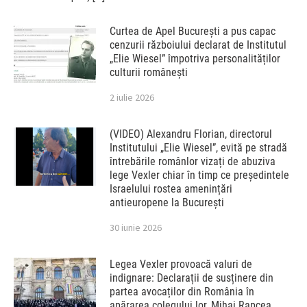
Curtea de Apel București a pus capac
cenzurii războiului declarat de Institutul
„Elie Wiesel” împotriva personalităților
culturii românești
2 iulie 2026
(VIDEO) Alexandru Florian, directorul
Institutului „Elie Wiesel”, evită pe stradă
întrebările românlor vizați de abuziva
lege Vexler chiar în timp ce președintele
Israelului rostea amenințări
antieuropene la București
30 iunie 2026
Legea Vexler provoacă valuri de
indignare: Declarații de susținere din
partea avocaților din România în
apărarea colegului lor, Mihai Rapcea