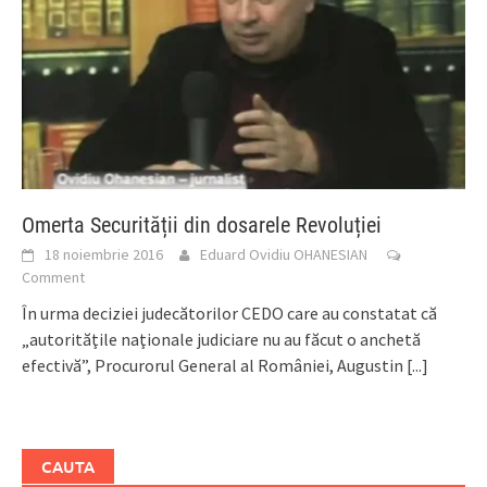
Omerta Securității din dosarele Revoluției
18 noiembrie 2016
Eduard Ovidiu OHANESIAN
Comment
În urma deciziei judecătorilor CEDO care au constatat că
„autorităţile naţionale judiciare nu au făcut o anchetă
efectivă”, Procurorul General al României, Augustin
[...]
CAUTA