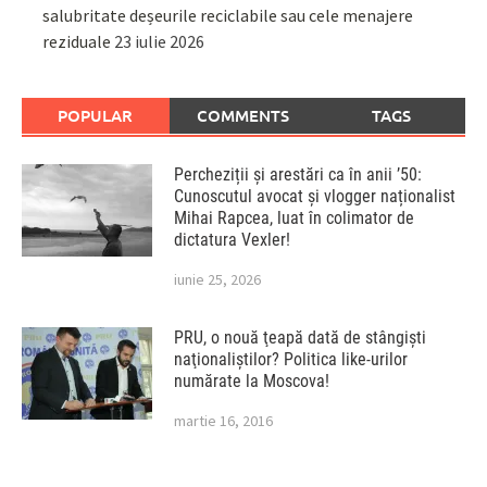
salubritate deșeurile reciclabile sau cele menajere
reziduale
23 iulie 2026
POPULAR
COMMENTS
TAGS
Percheziții și arestări ca în anii ’50:
Cunoscutul avocat și vlogger naționalist
Mihai Rapcea, luat în colimator de
dictatura Vexler!
iunie 25, 2026
PRU, o nouă ţeapă dată de stângişti
naţionaliştilor? Politica like-urilor
numărate la Moscova!
martie 16, 2016