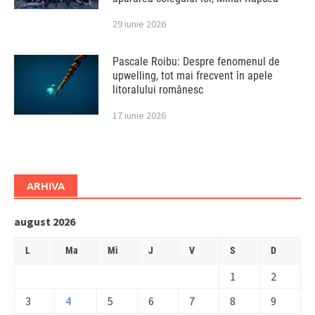
29 iunie 2026
Pascale Roibu: Despre fenomenul de
upwelling, tot mai frecvent în apele
litoralului românesc
17 iunie 2026
ARHIVA
august 2026
L
Ma
Mi
J
V
S
D
1
2
3
4
5
6
7
8
9