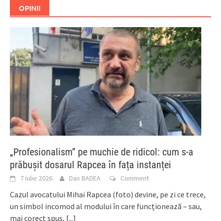
OPINII
„Profesionalism” pe muchie de ridicol: cum s-a
prăbușit dosarul Rapcea în fața instanței
7 iulie 2026
Dan BADEA
Comment
Cazul avocatului Mihai Rapcea (foto) devine, pe zi ce trece,
un simbol incomod al modului în care funcționează – sau,
mai corect spus,
[...]