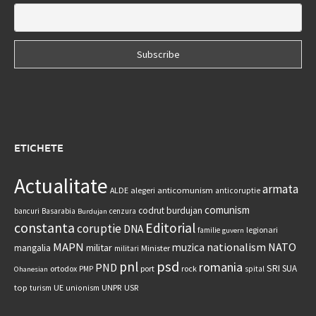
ETICHETE
Actualitate
armata
anticomunism
ALDE
alegeri
anticoruptie
comunism
codrut burdujan
bancuri
Basarabia
cenzura
Burdujan
constanta
Editorial
coruptie
DNA
legionari
familie
guvern
MAPN
nationalism
NATO
muzica
militar
mangalia
Minister
militari
psd
pnl
romania
PND
SRI
SUA
ortodox
port
rock
PMP
spital
Ohanesian
UNPR
top
UE
USR
turism
unionism