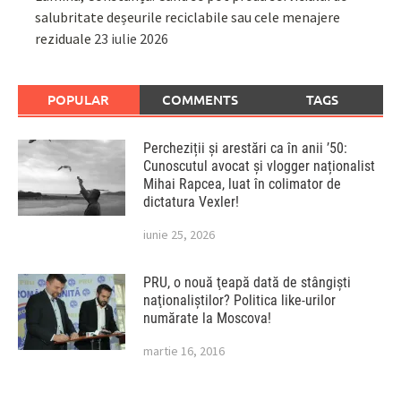
salubritate deșeurile reciclabile sau cele menajere
reziduale
23 iulie 2026
POPULAR
COMMENTS
TAGS
Percheziții și arestări ca în anii ’50:
Cunoscutul avocat și vlogger naționalist
Mihai Rapcea, luat în colimator de
dictatura Vexler!
iunie 25, 2026
PRU, o nouă ţeapă dată de stângişti
naţionaliştilor? Politica like-urilor
numărate la Moscova!
martie 16, 2016