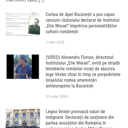
Curtea de Apel București a pus capac
cenzurii războiului declarat de Institutul
„Elie Wiesel” împotriva personalităților
culturii românești
2 iulie 2026
(VIDEO) Alexandru Florian, directorul
Institutului „Elie Wiesel”, evită pe stradă
întrebările românlor vizați de abuziva
lege Vexler chiar în timp ce președintele
Israelului rostea amenințări
antieuropene la București
30 iunie 2026
Legea Vexler provoacă valuri de
indignare: Declarații de susținere din
partea avocaților din România în