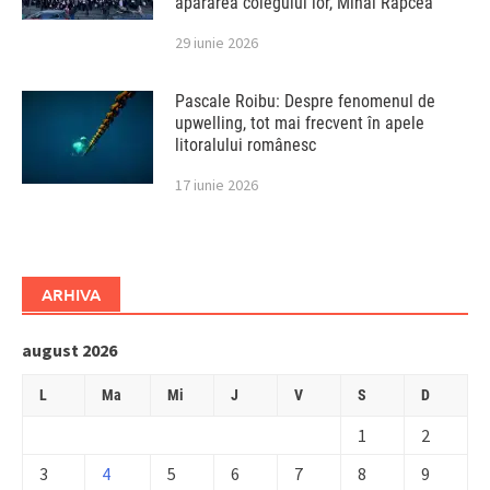
apărarea colegului lor, Mihai Rapcea
29 iunie 2026
Pascale Roibu: Despre fenomenul de
upwelling, tot mai frecvent în apele
litoralului românesc
17 iunie 2026
ARHIVA
august 2026
L
Ma
Mi
J
V
S
D
1
2
3
4
5
6
7
8
9