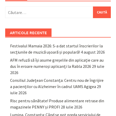
Caută
după:
ARTICOLE RECENTE
Festivalul Mamaia 2026: S-a dat startul înscrierilor la
secțiunile de muzică ușoară și populară!
4 august 2026
AFM refuză să își asume greșelile din aplicație care au
dus în eroare numeroși aplicanți la Rabla 2026
29 iulie
2026
Consiliul Județean Constanța: Centru nou de îngrijire
a pacienților cu Alzheimer în cadrul UAMS Agigea
29
iulie 2026
Risc pentru sănătate! Produse alimentare retrase din
magazinele PENNY și PROFI
28 iulie 2026
Lumina, Constanța: Când se pot preda serviciului de