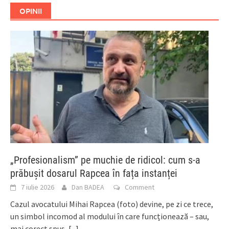
OPINII
„Profesionalism” pe muchie de ridicol: cum s-a
prăbușit dosarul Rapcea în fața instanței
7 iulie 2026
Dan BADEA
Comment
Cazul avocatului Mihai Rapcea (foto) devine, pe zi ce trece,
un simbol incomod al modului în care funcționează – sau,
mai corect spus,
[...]