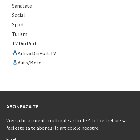
Sanatate
Social
Sport
Turism
TV Din Port
Arhiva DinPort TV
Auto/Moto
ABONEAZA-TE
Vrei sa fii la curent cu ultimile articole ? Tot ce trebuie sa
faci este sa te abonezi la articolele noastre.
Email