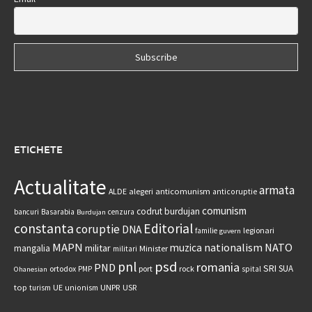
ETICHETE
Actualitate
armata
anticomunism
ALDE
alegeri
anticoruptie
comunism
codrut burdujan
bancuri
Basarabia
cenzura
Burdujan
constanta
Editorial
coruptie
DNA
legionari
familie
guvern
MAPN
nationalism
NATO
muzica
militar
mangalia
Minister
militari
psd
pnl
romania
PND
SRI
SUA
ortodox
port
rock
PMP
spital
Ohanesian
UNPR
top
UE
USR
turism
unionism