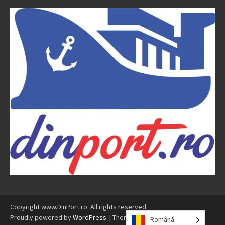
Copyright www.DinPort.ro. All rights reserved.
Proudly powered by
WordPress
.
|
Theme: Awaken by
ThemezHut
.
Română