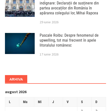
indignare: Declarații de susținere din
partea avocaților din România în
apărarea colegului lor, Mihai Rapcea
29 iunie 2026
Pascale Roibu: Despre fenomenul de
upwelling, tot mai frecvent în apele
litoralului românesc
17 iunie 2026
ARHIVA
august 2026
L
Ma
Mi
J
V
S
D
1
2