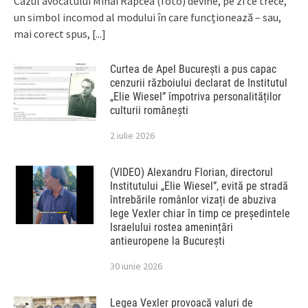
Cazul avocatului Mihai Rapcea (foto) devine, pe zi ce trece,
un simbol incomod al modului în care funcționează – sau,
mai corect spus,
[...]
Curtea de Apel București a pus capac
cenzurii războiului declarat de Institutul
„Elie Wiesel” împotriva personalităților
culturii românești
2 iulie 2026
(VIDEO) Alexandru Florian, directorul
Institutului „Elie Wiesel”, evită pe stradă
întrebările românlor vizați de abuziva
lege Vexler chiar în timp ce președintele
Israelului rostea amenințări
antieuropene la București
30 iunie 2026
Legea Vexler provoacă valuri de