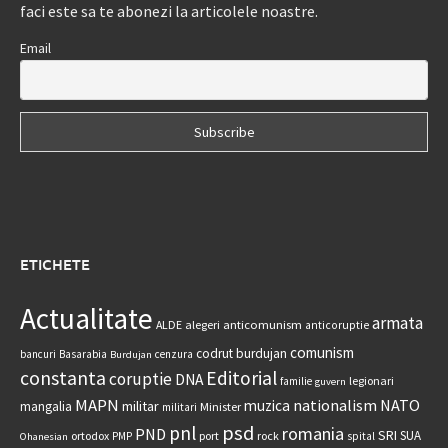
faci este sa te abonezi la articolele noastre.
Email
ETICHETE
Actualitate
armata
anticomunism
ALDE
alegeri
anticoruptie
comunism
codrut burdujan
bancuri
Basarabia
cenzura
Burdujan
constanta
Editorial
coruptie
DNA
legionari
familie
guvern
MAPN
nationalism
NATO
muzica
militar
mangalia
Minister
militari
psd
pnl
romania
PND
SRI
SUA
ortodox
port
rock
PMP
spital
Ohanesian