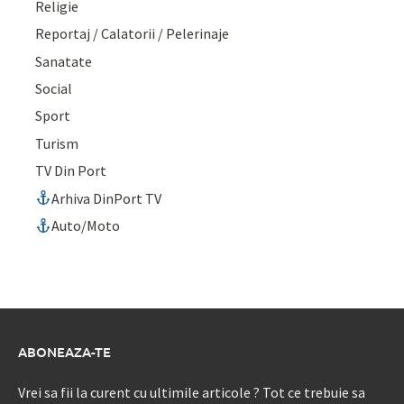
Religie
Reportaj / Calatorii / Pelerinaje
Sanatate
Social
Sport
Turism
TV Din Port
Arhiva DinPort TV
Auto/Moto
ABONEAZA-TE
Vrei sa fii la curent cu ultimile articole ? Tot ce trebuie sa