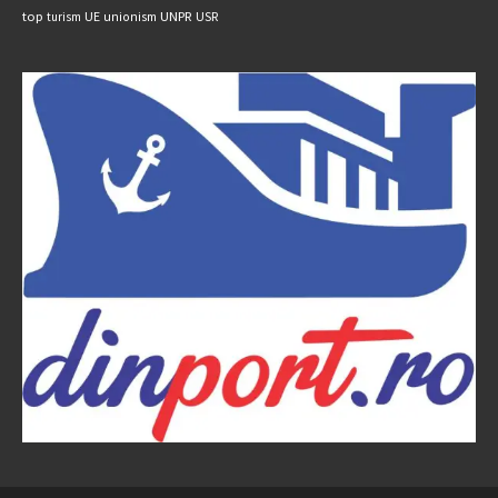
UNPR
top
UE
USR
turism
unionism