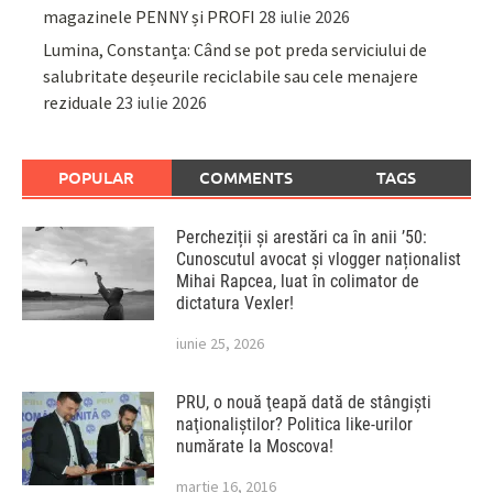
magazinele PENNY și PROFI
28 iulie 2026
Lumina, Constanța: Când se pot preda serviciului de
salubritate deșeurile reciclabile sau cele menajere
reziduale
23 iulie 2026
POPULAR
COMMENTS
TAGS
Percheziții și arestări ca în anii ’50:
Cunoscutul avocat și vlogger naționalist
Mihai Rapcea, luat în colimator de
dictatura Vexler!
iunie 25, 2026
PRU, o nouă ţeapă dată de stângişti
naţionaliştilor? Politica like-urilor
numărate la Moscova!
martie 16, 2016