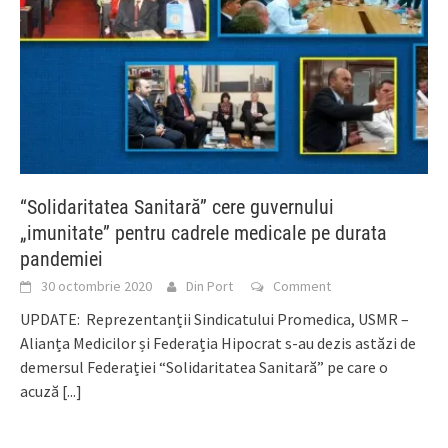
“Solidaritatea Sanitară” cere guvernului
„imunitate” pentru cadrele medicale pe durata
pandemiei
30 octombrie 2020
Din Port
Comment
UPDATE: Reprezentanții Sindicatului Promedica, USMR –
Alianța Medicilor și Federația Hipocrat s-au dezis astăzi de
demersul Federației “Solidaritatea Sanitară” pe care o
acuză
[...]