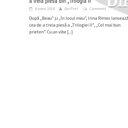
a treia piesă din „Trilogia II”
6 iunie 2018
Din Port
Comment
După „Beau” și „În locul meu”, Irina Rimes lanseaz
cea de-a treia piesă a „Trilogiei II”, „Cel mai bun
prieten”. Cu un vibe
[...]