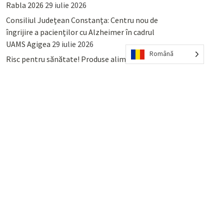
Rabla 2026
29 iulie 2026
Consiliul Județean Constanța: Centru nou de
îngrijire a pacienților cu Alzheimer în cadrul
UAMS Agigea
29 iulie 2026
Română
Risc pentru sănătate! Produse alimentare
retrase din magazinele PENNY și PROFI
28
iulie 2026
Lumina, Constanța: Când se pot preda
serviciului de salubritate deșeurile reciclabile
sau cele menajere reziduale
23 iulie 2026
POPULAR
COMMENTS
TAGS
Percheziții și arestări ca în anii
’50: Cunoscutul avocat și vlogger
naționalist Mihai Rapcea, luat în
colimator de dictatura Vexler!