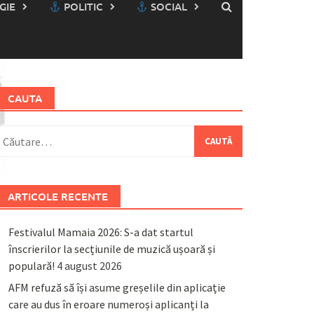
GIE
POLITIC
SOCIAL
CAUTA
aută
upă:
ARTICOLE RECENTE
Festivalul Mamaia 2026: S-a dat startul
înscrierilor la secțiunile de muzică ușoară și
populară!
4 august 2026
AFM refuză să își asume greșelile din aplicație
care au dus în eroare numeroși aplicanți la