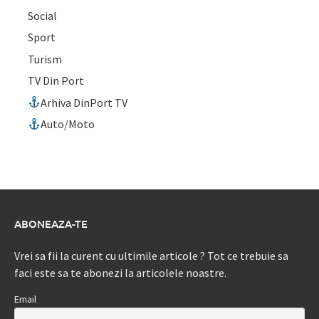
Social
Sport
Turism
TV Din Port
Arhiva DinPort TV
Auto/Moto
ABONEAZA-TE
Vrei sa fii la curent cu ultimile articole ? Tot ce trebuie sa
faci este sa te abonezi la articolele noastre.
Email