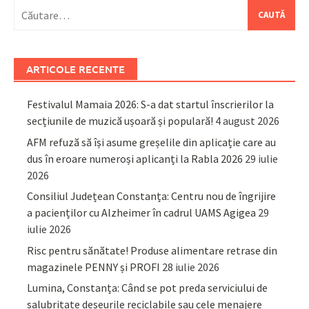
Caută
după:
ARTICOLE RECENTE
Festivalul Mamaia 2026: S-a dat startul înscrierilor la
secțiunile de muzică ușoară și populară!
4 august 2026
AFM refuză să își asume greșelile din aplicație care au
dus în eroare numeroși aplicanți la Rabla 2026
29 iulie
2026
Consiliul Județean Constanța: Centru nou de îngrijire
a pacienților cu Alzheimer în cadrul UAMS Agigea
29
iulie 2026
Risc pentru sănătate! Produse alimentare retrase din
magazinele PENNY și PROFI
28 iulie 2026
Lumina, Constanța: Când se pot preda serviciului de
salubritate deșeurile reciclabile sau cele menajere