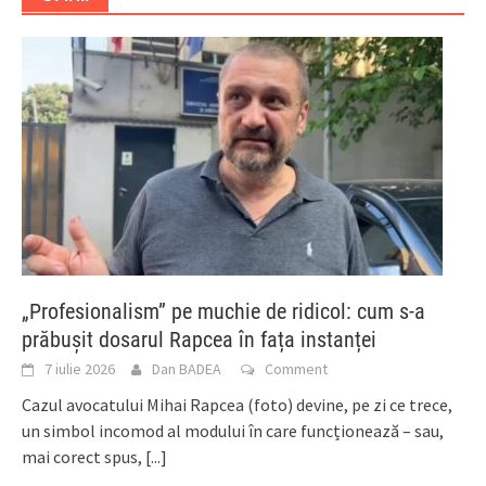
„Profesionalism” pe muchie de ridicol: cum s-a
prăbușit dosarul Rapcea în fața instanței
7 iulie 2026
Dan BADEA
Comment
Cazul avocatului Mihai Rapcea (foto) devine, pe zi ce trece,
un simbol incomod al modului în care funcționează – sau,
mai corect spus,
[...]