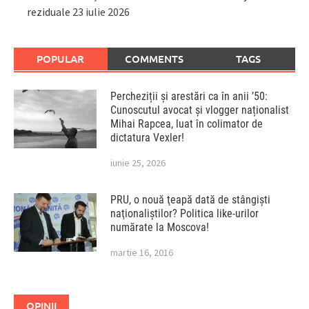
reziduale
23 iulie 2026
POPULAR
COMMENTS
TAGS
Percheziții și arestări ca în anii ’50:
Cunoscutul avocat și vlogger naționalist
Mihai Rapcea, luat în colimator de
dictatura Vexler!
iunie 25, 2026
PRU, o nouă ţeapă dată de stângişti
naţionaliştilor? Politica like-urilor
numărate la Moscova!
martie 16, 2016
OPINII