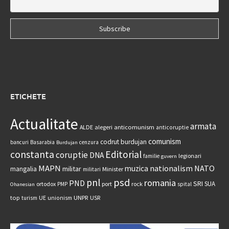
ETICHETE
Actualitate
armata
anticomunism
ALDE
alegeri
anticoruptie
comunism
codrut burdujan
bancuri
Basarabia
cenzura
Burdujan
constanta
Editorial
coruptie
DNA
legionari
familie
guvern
MAPN
nationalism
NATO
muzica
militar
mangalia
Minister
militari
psd
pnl
romania
PND
SRI
SUA
ortodox
port
rock
PMP
spital
Ohanesian
UNPR
top
UE
USR
turism
unionism