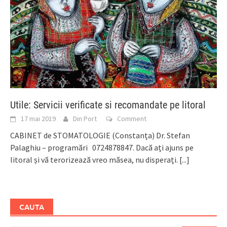
Utile: Servicii verificate si recomandate pe litoral
17 mai 2019
Din Port
Comment
CABINET de STOMATOLOGIE (Constanța) Dr. Stefan
Palaghiu – programări 0724878847. Dacă ați ajuns pe
litoral și vă terorizează vreo măsea, nu disperați.
[...]
CAUTA