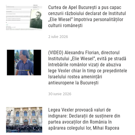
Curtea de Apel București a pus capac
cenzurii războiului declarat de Institutul
„Elie Wiesel” împotriva personalităților
culturii românești
2 iulie 2026
(VIDEO) Alexandru Florian, directorul
Institutului „Elie Wiesel”, evită pe stradă
întrebările românlor vizați de abuziva
lege Vexler chiar în timp ce președintele
Israelului rostea amenințări
antieuropene la București
30 iunie 2026
Legea Vexler provoacă valuri de
indignare: Declarații de susținere din
partea avocaților din România în
apărarea colegului lor, Mihai Rapcea