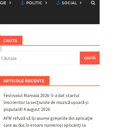
GIE
POLITIC
SOCIAL
CAUTA
aută
upă:
ARTICOLE RECENTE
Festivalul Mamaia 2026: S-a dat startul
înscrierilor la secțiunile de muzică ușoară și
populară!
4 august 2026
AFM refuză să își asume greșelile din aplicație
care au dus în eroare numeroși aplicanți la