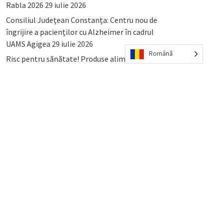
Rabla 2026
29 iulie 2026
Consiliul Județean Constanța: Centru nou de
îngrijire a pacienților cu Alzheimer în cadrul
UAMS Agigea
29 iulie 2026
Română
Risc pentru sănătate! Produse alimentare
retrase din magazinele PENNY și PROFI
28
iulie 2026
Lumina, Constanța: Când se pot preda
serviciului de salubritate deșeurile reciclabile
sau cele menajere reziduale
23 iulie 2026
POPULAR
COMMENTS
TAGS
Percheziții și arestări ca în anii
’50: Cunoscutul avocat și vlogger
naționalist Mihai Rapcea, luat în
colimator de dictatura Vexler!