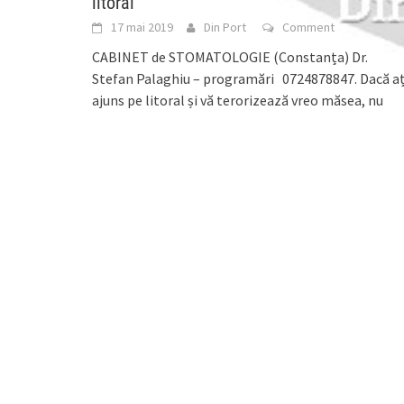
litoral
17 mai 2019
Din Port
Comment
CABINET de STOMATOLOGIE (Constanța) Dr.
Stefan Palaghiu – programări 0724878847. Dacă aț
ajuns pe litoral și vă terorizează vreo măsea, nu
disperați.
[...]