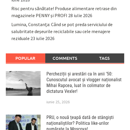
Risc pentru sănătate! Produse alimentare retrase din
magazinele PENNY și PROFI
28 iulie 2026
Lumina, Constanța: Când se pot preda serviciului de
salubritate deșeurile reciclabile sau cele menajere
reziduale
23 iulie 2026
POPULAR
COMMENTS
TAGS
Percheziții și arestări ca în anii ’50:
Cunoscutul avocat și vlogger naționalist
Mihai Rapcea, luat în colimator de
dictatura Vexler!
iunie 25, 2026
PRU, o nouă ţeapă dată de stângişti
naţionaliştilor? Politica like-urilor
numărate la Moscova!