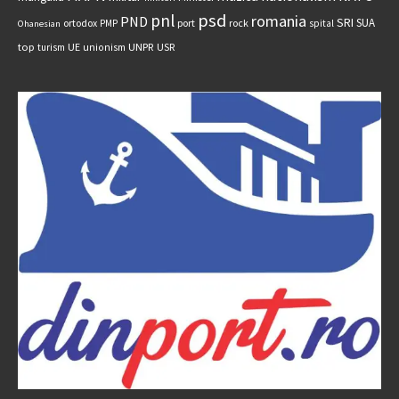
psd
pnl
romania
PND
SRI
SUA
ortodox
port
rock
PMP
spital
Ohanesian
UNPR
top
UE
USR
turism
unionism