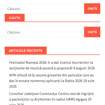
Caută
după:
CAUTA
Caută
după:
ARTICOLE RECENTE
Festivalul Mamaia 2026: S-a dat startul înscrierilor la
secțiunile de muzică ușoară și populară!
4 august 2026
AFM refuză să își asume greșelile din aplicație care au
dus în eroare numeroși aplicanți la Rabla 2026
29 iulie
2026
Consiliul Județean Constanța: Centru nou de îngrijire
a pacienților cu Alzheimer în cadrul UAMS Agigea
29
iulie 2026