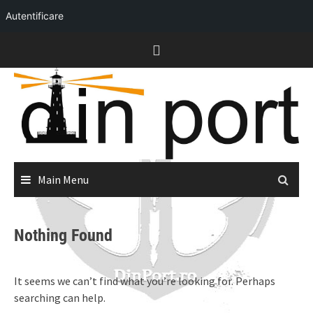
Autentificare
Skip
to
content
Main Menu
Nothing Found
It seems we can’t find what you’re looking for. Perhaps
searching can help.