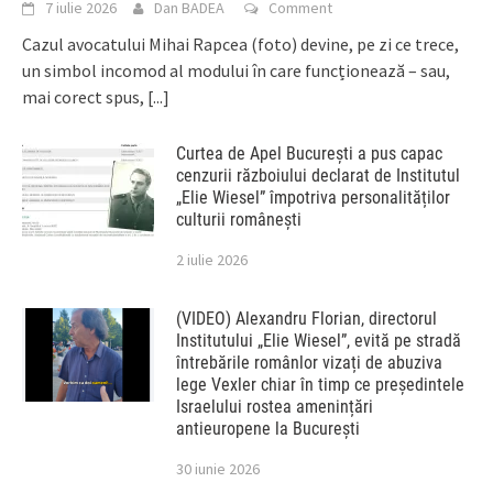
7 iulie 2026
Dan BADEA
Comment
Cazul avocatului Mihai Rapcea (foto) devine, pe zi ce trece,
un simbol incomod al modului în care funcționează – sau,
mai corect spus,
[...]
Curtea de Apel București a pus capac
cenzurii războiului declarat de Institutul
„Elie Wiesel” împotriva personalităților
culturii românești
2 iulie 2026
(VIDEO) Alexandru Florian, directorul
Institutului „Elie Wiesel”, evită pe stradă
întrebările românlor vizați de abuziva
lege Vexler chiar în timp ce președintele
Israelului rostea amenințări
antieuropene la București
30 iunie 2026