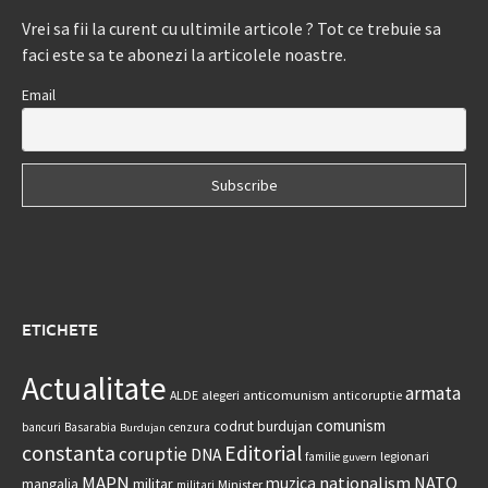
Vrei sa fii la curent cu ultimile articole ? Tot ce trebuie sa
faci este sa te abonezi la articolele noastre.
Email
ETICHETE
Actualitate
armata
anticomunism
ALDE
alegeri
anticoruptie
comunism
codrut burdujan
bancuri
Basarabia
cenzura
Burdujan
constanta
Editorial
coruptie
DNA
legionari
familie
guvern
MAPN
nationalism
NATO
muzica
militar
mangalia
Minister
militari