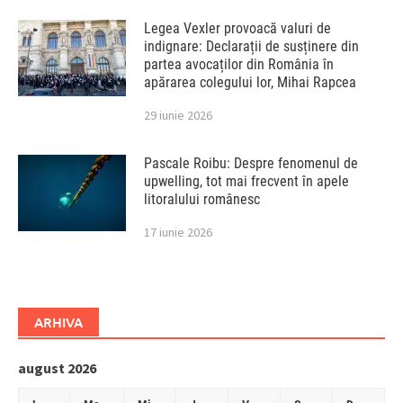
Legea Vexler provoacă valuri de
indignare: Declarații de susținere din
partea avocaților din România în
apărarea colegului lor, Mihai Rapcea
29 iunie 2026
Pascale Roibu: Despre fenomenul de
upwelling, tot mai frecvent în apele
litoralului românesc
17 iunie 2026
ARHIVA
august 2026